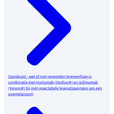
Standpunt - wel of niet vergoeden leverperfusie in
combinatie met nivolumab (Opdivo®) en ipilimumab
(Yervoy®) bij niet-resectabele leveruitzaaiingen van een
oogmelanoom