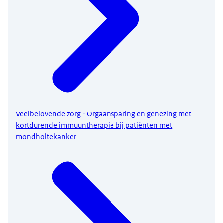
Veelbelovende zorg - Orgaansparing en genezing met
kortdurende immuuntherapie bij patiënten met
mondholtekanker