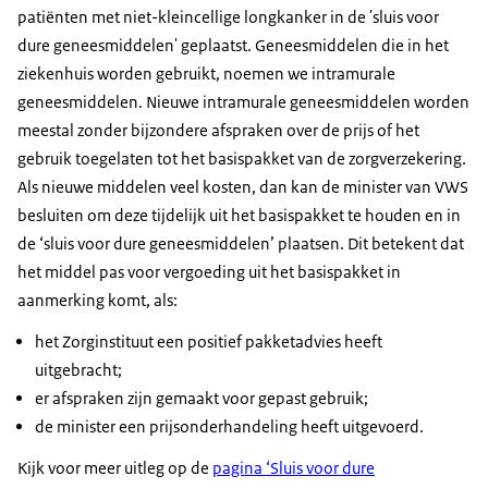
patiënten met niet-kleincellige longkanker in de 'sluis voor
de tumor een mutatie vertoont in het epidermale
dure geneesmiddelen' geplaatst. Geneesmiddelen die in het
groeifactorreceptor (EGFR) exon-20-gen.
ziekenhuis worden gebruikt, noemen we intramurale
geneesmiddelen. Nieuwe intramurale geneesmiddelen worden
meestal zonder bijzondere afspraken over de prijs of het
gebruik toegelaten tot het basispakket van de zorgverzekering.
Als nieuwe middelen veel kosten, dan kan de minister van VWS
besluiten om deze tijdelijk uit het basispakket te houden en in
de ‘sluis voor dure geneesmiddelen’ plaatsen. Dit betekent dat
het middel pas voor vergoeding uit het basispakket in
aanmerking komt, als:
het Zorginstituut een positief pakketadvies heeft
uitgebracht;
er afspraken zijn gemaakt voor gepast gebruik;
de minister een prijsonderhandeling heeft uitgevoerd.
Kijk voor meer uitleg op de
pagina ‘Sluis voor dure