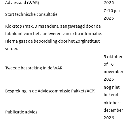
Adviesraad (WAR)
2026
onafhankelijke commissies:
7-10 juli
de Wetenschappelijke Adviesraad en de
Start technische consultatie
2026
Adviescommissie Pakket.
Klokstop (max. 3 maanden), aangevraagd door de
We wegen alle feiten en onzekerheden tegen
fabrikant voor het aanleveren van extra informatie.
elkaar af in ons advies. De minister besluit
Hierna gaat de beoordeling door het Zorginstituut
uiteindelijk of het medicijn vergoed wordt uit het
verder.
basispakket.
5 oktober
Zo besteden we het geld voor de zorg, waar
of 16
Tweede bespreking in de WAR
iedereen aan meebetaalt, aan goede medicijnen
november
die het geld waard zijn.
2026
nog niet
[Van goede zorg verzekerd]
Bespreking in de Adviescommissie Pakket (ACP)
bekend
[Niet meer dan nodig, niet minder dan
oktober -
noodzakelijk]
december
Publicatie advies
[www.zorginstituutnederland.nl]
2026