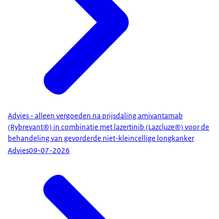
Advies - alleen vergoeden na prijsdaling amivantamab
(Rybrevant®) in combinatie met lazertinib (Lazcluze®) voor de
behandeling van gevorderde niet-kleincellige longkanker
Advies
09-07-2026