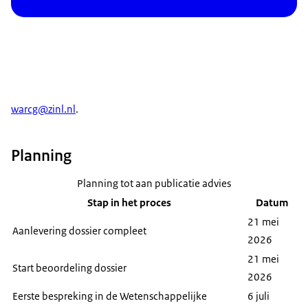
Bij welke groep patiënten?
En, wat kost het ten opzichte van wat het
oplevert voor de patiënt?
Als er al een medicijn voor de ziekte is, dan
vergelijken we ze met elkaar.
warcg@zinl.nl
.
Soms blijkt tijdens de beoordeling dat er
onzekerheid is over hoe lang de ziekte wegblijft.
Of dat het niet bij alle patiënten lijkt te werken. We
Planning
adviseren dan over wie het medicijn moet krijgen.
Soms is het medicijn heel duur. Vergoeding
Planning tot aan publicatie advies
hiervan kan dan ten koste gaan van zorg voor
Stap in het proces
Datum
andere patiënten. We adviseren dan om over de
21 mei
Aanlevering dossier compleet
prijs te onderhandelen.
2026
21 mei
Bij de beoordeling betrekken we
Start beoordeling dossier
2026
patiëntenorganisaties, dokters en
Eerste bespreking in de Wetenschappelijke
6 juli
zorgverzekeraars. En we krijgen advies van twee