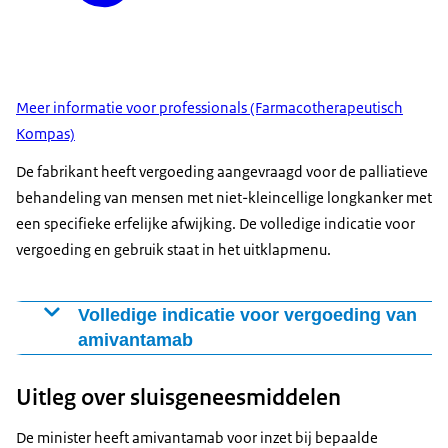
Meer informatie voor professionals (Farmacotherapeutisch
Kompas)
De fabrikant heeft vergoeding aangevraagd voor de palliatieve
behandeling van mensen met niet-kleincellige longkanker met
een specifieke erfelijke afwijking. De volledige indicatie voor
vergoeding en gebruik staat in het uitklapmenu.
Volledige indicatie voor vergoeding van
amivantamab
Amivantamab is geïndiceerd in combinatie met
Uitleg over sluisgeneesmiddelen
carboplatine en pemetrexed voor de
eerstelijnsbehandeling van volwassen patiënten met
De minister heeft amivantamab voor inzet bij bepaalde
gevorderd niet-kleincellige longkanker (NSCLC) bij wie