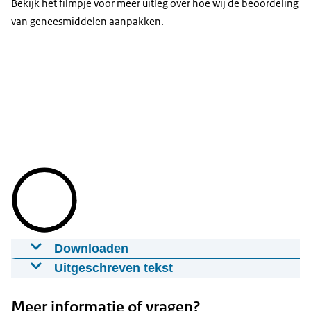
Bekijk het filmpje voor meer uitleg over hoe wij de beoordeling
van geneesmiddelen aanpakken.
Downloaden
Beoordeling van geneesmiddelen door het
Uitgeschreven tekst
Zorginstituut
[Zorginstituut Nederland]
20-05-2021
00:02:00
mp4
275.1 MB
Meer informatie of vragen?