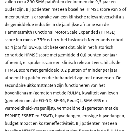
zullen circa 290 SMA patiënten deelnemen die 9,5 jaar en
ouder zijn. Bij patiënten met een baseline HFMSE score van 5 of
meer punten is er sprake van een klinische relevant verschil als
de gemiddelde reductie in de jaarlijkse afname van de
Hammersmith Functional Motor Scale Expanded (HFMSE)
score ten minste 75% is t.o.v. het historisch Nederlands cohort
na 4 jaar follow-up. Dit betekent dat, als in het historisch
cohort de HFMSE score met gemiddeld 0,8 punten per jaar
afneemt, er sprake is van een klinisch relevant verschil als de
HFMSE score met gemiddeld 0,2 punten of minder per jaar
afneemt bij patiënten die behandeld zijn met nusinersen. De
secundaire uitkomstmaten zijn functioneren van het
bovenlichaam (gemeten met de RULM), kwaliteit van leven
(gemeten met de EQ-5D, SF-36, PedsQL, SMA-FRS en
vermoeidheid-vragenlijst), vermoeidheid (gemeten met de
ES9HPT, ESBBT en ESWT), bijwerkingen, ernstige bijwerkingen,
budgetimpact en kosteneffectiviteit. Bij patiënten met een
baseline HFMSE score van minder dan 5 punten is de RULM de