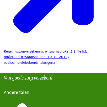
Regeling zorgverzekering: wijziging artikel 2.2, 1e lid,
onderdeel o (Staatscourant 10-12-2019)
zoek.officielebekendmakingen.nl
Van goede zorg verzekerd
Andere talen