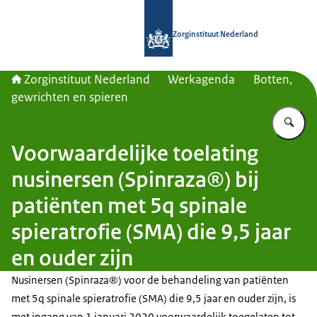
Naar de homepage van Zorginstituut
Zorginstituut Nederland
Zorginstituut Nederland
Werkagenda
Botten,
gewrichten en spieren
Vu
Voorwaardelijke toelating
nusinersen (Spinraza®) bij
patiënten met 5q spinale
spieratrofie (SMA) die 9,5 jaar
en ouder zijn
Nusinersen (Spinraza®) voor de behandeling van patiënten
met 5q spinale spieratrofie (SMA) die 9,5 jaar en ouder zijn, is
met ingang van 1 januari 2020 voorwaardelijk toegelaten tot