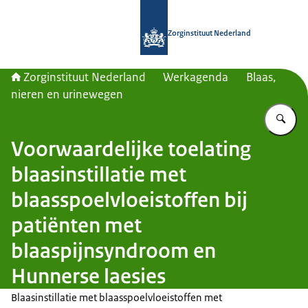
Naar de homepage van Zorginstituut
Zorginstituut Nederland
Zorginstituut Nederland
Werkagenda
Blaas,
nieren en urinewegen
Vu
Voorwaardelijke toelating
blaasinstillatie met
blaasspoelvloeistoffen bij
patiënten met
blaaspijnsyndroom en
Hunnerse laesies
Blaasinstillatie met blaasspoelvloeistoffen met