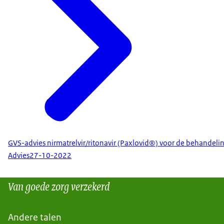
GVS-advies nirmatrelvir/ritonavir (Paxlovid®) voor de behandel
Advies
27-10-2022
Van goede zorg verzekerd
Andere talen