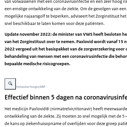
van volwassenen met een coronavirusinfectie en een zeer hoog ri
een ernstige ontwikkeling van de ziekte. Om de gevolgen van een
mogelijke najaarsgolf te beperken, adviseert het Zorginstituut he
snel beschikbaar te laten komen voor deze patiënten.
Update november 2022: de minister van VWS heeft besloten he
van het Zorginstituut over te nemen. Paxlovid wordt vanaf 15
2022 vergoed uit het basispakket van de zorgverzekering voor 
behandeling van mensen met een coronavirusinfectie die behor
bepaalde medische risicogroepen.
Vergroot afbeelding De foto toont een oudere dame op straat. Ze houdt een
Beeld: © Hollandse Hoogte/ANP
Effectief binnen 5 dagen na coronavirusinfe
Het medicijn Paxlovid® (nirmatrelvir/ritonavir) heeft meerwaard
ontwikkeling van de ziekte. Zij moeten zo snel mogelijk met de 
de kans op ziekenhuisopname of overlijden voor deze groep patië