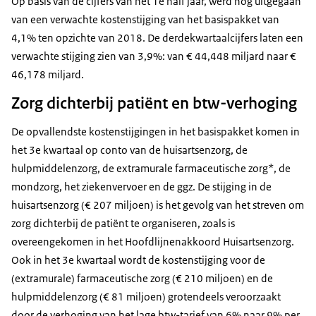
Op basis van de cijfers van het 1e half jaar, werd nog uitgegaan
van een verwachte kostenstijging van het basispakket van
4,1% ten opzichte van 2018. De derdekwartaalcijfers laten een
verwachte stijging zien van 3,9%: van € 44,448 miljard naar €
46,178 miljard.
Zorg dichterbij patiënt en btw-verhoging
De opvallendste kostenstijgingen in het basispakket komen in
het 3e kwartaal op conto van de huisartsenzorg, de
hulpmiddelenzorg, de extramurale farmaceutische zorg*, de
mondzorg, het ziekenvervoer en de ggz. De stijging in de
huisartsenzorg (€ 207 miljoen) is het gevolg van het streven om
zorg dichterbij de patiënt te organiseren, zoals is
overeengekomen in het Hoofdlijnenakkoord Huisartsenzorg.
Ook in het 3e kwartaal wordt de kostenstijging voor de
(extramurale) farmaceutische zorg (€ 210 miljoen) en de
hulpmiddelenzorg (€ 81 miljoen) grotendeels veroorzaakt
door de verhoging van het lage btw-tarief van 6% naar 9% per