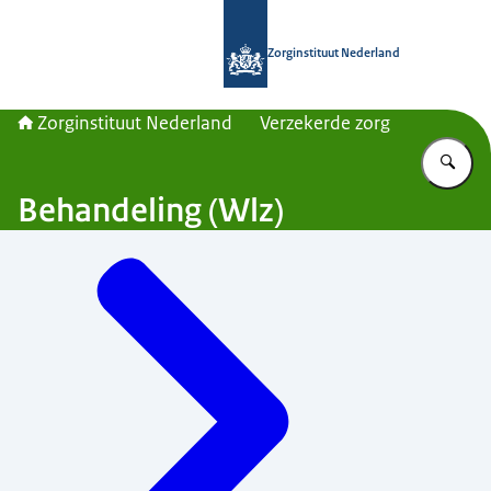
Naar de homepage van Zorginstituut
Zorginstituut Nederland
Zorginstituut Nederland
Verzekerde zorg
Vu
Behandeling (Wlz)
Menu