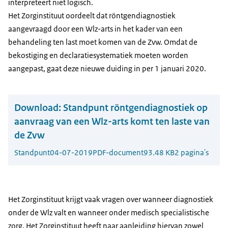
interpreteert niet logisch.
Het Zorginstituut oordeelt dat röntgendiagnostiek
aangevraagd door een Wlz-arts in het kader van een
behandeling ten last moet komen van de Zvw. Omdat de
bekostiging en declaratiesystematiek moeten worden
aangepast, gaat deze nieuwe duiding in per 1 januari 2020.
Download:
Standpunt röntgendiagnostiek op
aanvraag van een Wlz-arts komt ten laste van
de Zvw
Standpunt
04-07-2019
PDF-document
93.48 KB
2 pagina's
Het Zorginstituut krijgt vaak vragen over wanneer diagnostiek
onder de Wlz valt en wanneer onder medisch specialistische
zorg. Het Zorginstituut heeft naar aanleiding hiervan zowel