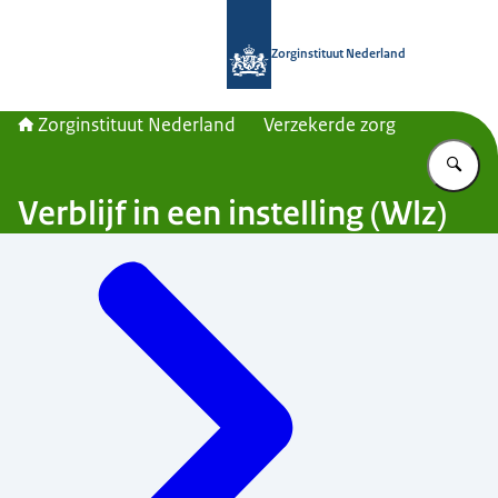
Naar de homepage van Zorginstituut
Zorginstituut Nederland
Zorginstituut Nederland
Verzekerde zorg
Vu
Verblijf in een instelling (Wlz)
Menu