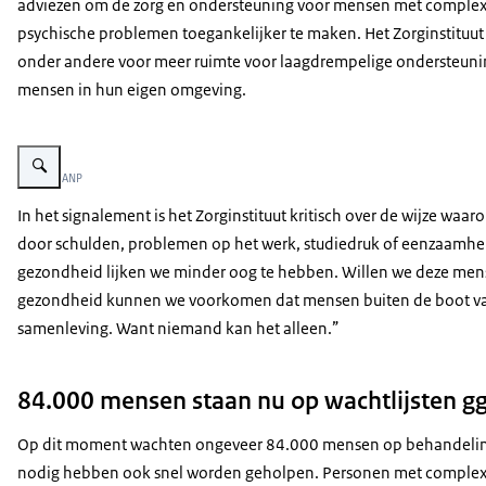
adviezen om de zorg en ondersteuning voor mensen met comple
psychische problemen toegankelijker te maken. Het Zorginstituut 
onder andere voor meer ruimte voor laagdrempelige ondersteuni
mensen in hun eigen omgeving.
Vergroot afbeelding 2 mensen lopen over straat en kijken om naar een st
Beeld: © ANP
In het signalement is het Zorginstituut kritisch over de wijze w
door schulden, problemen op het werk, studiedruk of eenzaamhei
gezondheid lijken we minder oog te hebben. Willen we deze mense
gezondheid kunnen we voorkomen dat mensen buiten de boot valle
samenleving. Want niemand kan het alleen.”
84.000 mensen staan nu op wachtlijsten g
Op dit moment wachten ongeveer 84.000 mensen op behandeling in 
nodig hebben ook snel worden geholpen. Personen met complexe p