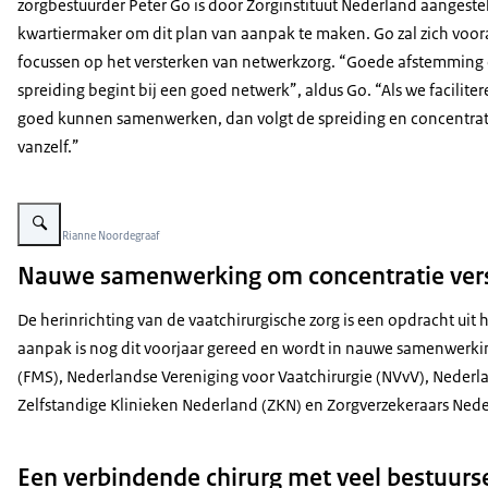
zorgbestuurder Peter Go is door Zorginstituut Nederland aangestel
kwartiermaker om dit plan van aanpak te maken. Go zal zich voor
focussen op het versterken van netwerkzorg. “Goede afstemming
spreiding begint bij een goed netwerk”, aldus Go. “Als we facilite
goed kunnen samenwerken, dan volgt de spreiding en concentrat
vanzelf.”
Vergroot afbeelding De foto toont een portret van Peter Go.
Beeld: © Rianne Noordegraaf
Nauwe samenwerking om concentratie ver
De herinrichting van de vaatchirurgische zorg is een opdracht uit 
aanpak is nog dit voorjaar gereed en wordt in nauwe samenwerking
(FMS), Nederlandse Vereniging voor Vaatchirurgie (NVvV), Nederl
Zelfstandige Klinieken Nederland (ZKN) en Zorgverzekeraars Nede
Een verbindende chirurg met veel bestuurs