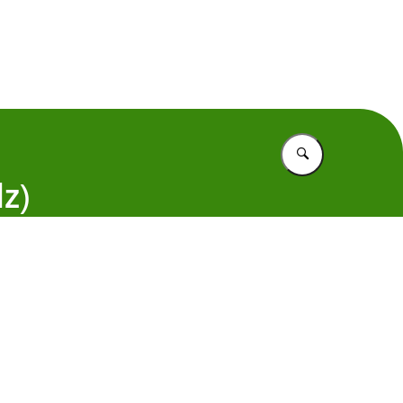
 Nederland
Vul in wat u z
z)