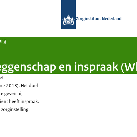
Naar de homepage van Zorginstituut
Zorginstituut Nederland
org
ggenschap en inspraak (Wl
et
cz 2018). Het doel
e geven bij
iënt heeft inspraak.
zorginstelling.