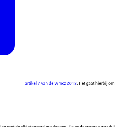
artikel 7 van de Wmcz 2018
. Het gaat hierbij om
lling met de cliëntenraad overleggen. De onderwerpen waarbij