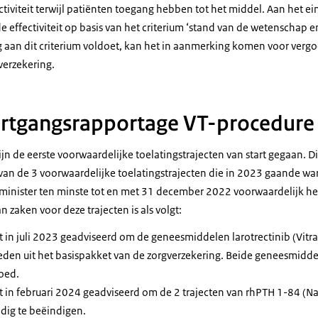
tiviteit terwijl patiënten toegang hebben tot het middel. Aan het ei
de effectiviteit op basis van het criterium ‘stand van de wetenschap en
 aan dit criterium voldoet, kan het in aanmerking komen voor vergo
verzekering.
rtgangsrapportage VT-procedure
n de eerste voorwaardelijke toelatingstrajecten van start gegaan. Di
an de 3 voorwaardelijke toelatingstrajecten die in 2023 gaande wa
inister ten minste tot en met 31 december 2022 voorwaardelijk hee
 zaken voor deze trajecten is als volgt:
ft in juli 2023 geadviseerd om de geneesmiddelen larotrectinib (Vitr
eden uit het basispakket van de zorgverzekering. Beide geneesmidd
oed.
ft in februari 2024 geadviseerd om de 2 trajecten van rhPTH 1-84 (N
jdig te beëindigen.