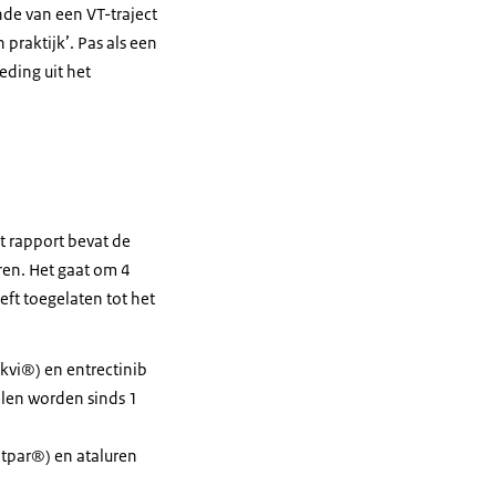
nde van een VT-traject
 praktijk’. Pas als een
eding uit het
t rapport bevat de
ren. Het gaat om 4
ft toegelaten tot het
akvi®) en entrectinib
elen worden sinds 1
atpar®) en ataluren