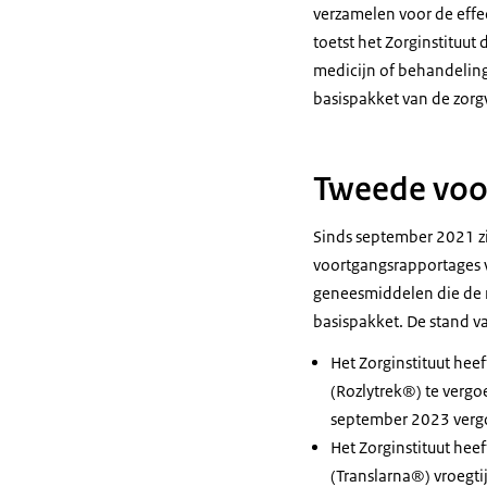
verzamelen voor de effec
toetst het Zorginstituut 
medicijn of behandeling
basispakket van de zorg
Tweede voo
Sinds september 2021 zij
voortgangsrapportages v
geneesmiddelen die de m
basispakket. De stand van
Het Zorginstituut hee
(Rozlytrek®) te vergo
september 2023 verg
Het Zorginstituut hee
(Translarna®) vroegti