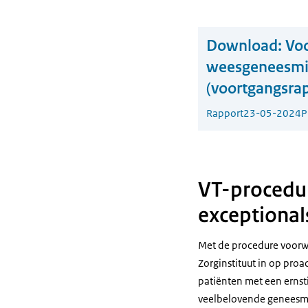
Download:
Voo
weesgeneesmid
(voortgangsrap
Rapport
23-05-2024
P
VT-procedur
exceptional
Met de procedure voorwa
Zorginstituut in op pro
patiënten met een ernst
veelbelovende geneesmidd