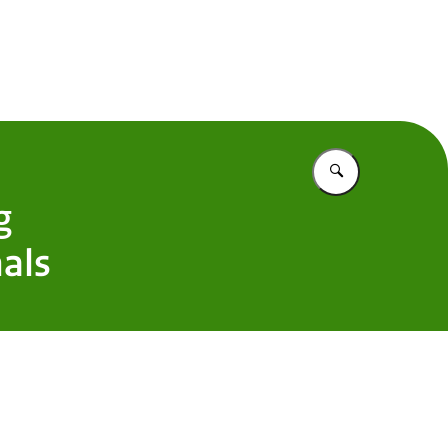
 Nederland
Vul in wat u z
g
als