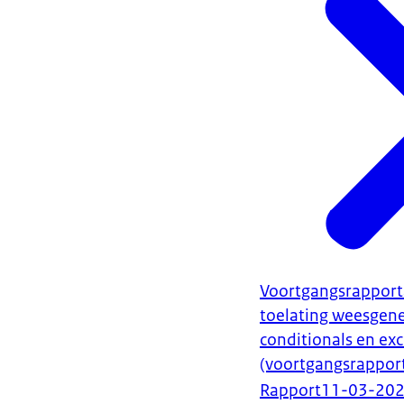
Voortgangsrapport
toelating weesgen
conditionals en ex
(voortgangsrapport
Rapport
11-03-20