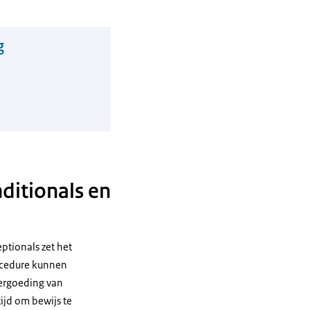
g
ditionals en
ptionals zet het
rocedure kunnen
vergoeding van
ijd om bewijs te