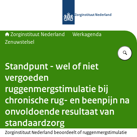
Naar de homepage van Zorginstituut
Zorginstituut Nederland
Zorginstituut Nederland
Werkagenda
Zenuwstelsel
Vu
Standpunt - wel of niet
vergoeden
ruggenmergstimulatie bij
chronische rug- en beenpijn na
onvoldoende resultaat van
standaardzorg
Zorginstituut Nederland beoordeelt of ruggenmergstimulatie