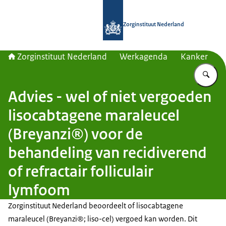
Naar de homepage van Zorginstituut
Zorginstituut Nederland
Zorginstituut Nederland
Werkagenda
Kanker
Vu
Advies - wel of niet vergoeden
lisocabtagene maraleucel
(Breyanzi®) voor de
behandeling van recidiverend
of refractair folliculair
lymfoom
Zorginstituut Nederland beoordeelt of lisocabtagene
maraleucel (Breyanzi®; liso-cel) vergoed kan worden. Dit