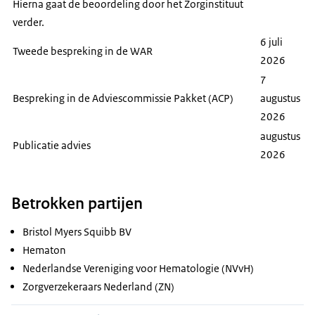
Hierna gaat de beoordeling door het Zorginstituut
basispakket.
verder.
Zo besteden we het geld voor de zorg, waar
6 juli
Tweede bespreking in de WAR
iedereen aan meebetaalt, aan goede medicijnen
2026
die het geld waard zijn.
7
Bespreking in de Adviescommissie Pakket (ACP)
augustus
[Van goede zorg verzekerd]
2026
[Niet meer dan nodig, niet minder dan
augustus
noodzakelijk]
Publicatie advies
2026
[www.zorginstituutnederland.nl]
Betrokken partijen
Bristol Myers Squibb BV
Hematon
Nederlandse Vereniging voor Hematologie (NVvH)
Zorgverzekeraars Nederland (ZN)