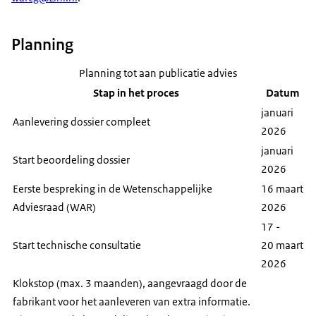
onzekerheid is over hoe lang de ziekte wegblijft.
Of dat het niet bij alle patiënten lijkt te werken. We
Planning
adviseren dan over wie het medicijn moet krijgen.
Soms is het medicijn heel duur. Vergoeding
Planning tot aan publicatie advies
hiervan kan dan ten koste gaan van zorg voor
Stap in het proces
Datum
andere patiënten. We adviseren dan om over de
januari
Aanlevering dossier compleet
prijs te onderhandelen.
2026
januari
Bij de beoordeling betrekken we
Start beoordeling dossier
2026
patiëntenorganisaties, dokters en
Eerste bespreking in de Wetenschappelijke
16 maart
zorgverzekeraars. En we krijgen advies van twee
Adviesraad (WAR)
2026
onafhankelijke commissies:
17 -
de Wetenschappelijke Adviesraad en de
Start technische consultatie
20 maart
Adviescommissie Pakket.
2026
We wegen alle feiten en onzekerheden tegen
Klokstop (max. 3 maanden), aangevraagd door de
elkaar af in ons advies. De minister besluit
fabrikant voor het aanleveren van extra informatie.
uiteindelijk of het medicijn vergoed wordt uit het