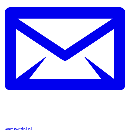
advies aan de minister voor Medische Zorg.
Audiobeschrijving
Die beoordeling gaat zo:
mp3
1.9 MB
Als een medicijn is goedgekeurd kan de fabrikant
Download
een aanvraag bij ons doen voor toelating tot het
basispakket. Zodra we alle informatie en
wetenschappelijke onderzoeken hebben
ontvangen, gaan we aan de slag.
We beantwoorden vragen als:
Hoe ernstig is de ziekte?
Hoe goed werkt het medicijn?
Bij welke groep patiënten?
En, wat kost het ten opzichte van wat het
oplevert voor de patiënt?
Als er al een medicijn voor de ziekte is, dan
vergelijken we ze met elkaar.
warcg@zinl.nl
.
Soms blijkt tijdens de beoordeling dat er