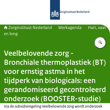
Naar de homepage van Zorginstituut
Zorginstituut Nederland
Zorginstituut Nederland
Werkagenda
Hart, vaat
en long
Vu
Veelbelovende zorg -
Bronchiale thermoplastiek (BT)
voor ernstig astma in het
tijdperk van biologicals: een
gerandomiseerd gecontroleerd
onderzoek (BOOSTER-studie)
Via de subsidieregeling Veelbelovende zorg wordt onderzoek