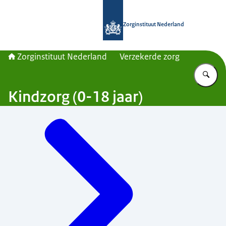
Naar de homepage van Zorginstituut
Zorginstituut Nederland
Zorginstituut Nederland
Verzekerde zorg
Vu
Kindzorg (0-18 jaar)
Menu