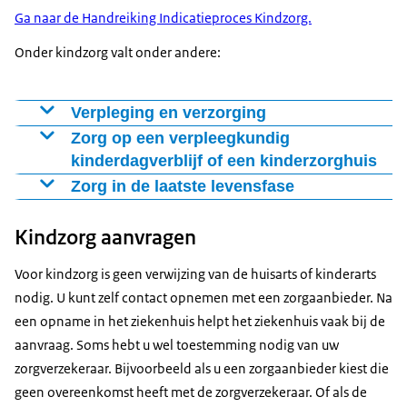
Ga naar de Handreiking Indicatieproces Kindzorg.
Onder kindzorg valt onder andere:
Verpleging en verzorging
Onder verpleging en verzorging valt onder meer het
Zorg op een verpleegkundig
volgende:
kinderdagverblijf of een kinderzorghuis
Kindzorg wordt geboden in de eigen omgeving. Dat
Zorg in de laatste levensfase
katheteriseren
kan thuis zijn, maar bijvoorbeeld ook op het
Als duidelijk is dat uw kind niet meer te genezen is, dan
zuurstof toedienen
kinderdagverblijf, verpleegkundig kinderdagverblijf,
Kindzorg aanvragen
verandert het doel van de zorg. In plaats van zorg
zorg rondom voedingssondes
school of in een verpleegkundig kinderzorghuis.
gericht op herstel is het doel om uw kind een zo goed
monitorbewaking
Voor kindzorg is geen verwijzing van de huisarts of kinderarts
mogelijke kwaliteit van leven te geven en om uw gezin
medicijnen toedienen
Verpleegkundig kinderdagverblijf
nodig. U kunt zelf contact opnemen met een zorgaanbieder. Na
zo goed mogelijk te ondersteunen. Zo behoudt u de
infuusbehandeling
een opname in het ziekenhuis helpt het ziekenhuis vaak bij de
Een verpleegkundig kinderdagverblijf is er voor
regie en uw zelfstandigheid. Uw wensen en keuzes
tracheacanulezorg
aanvraag. Soms hebt u wel toestemming nodig van uw
kinderen tot 4 jaar met complexe medische
staan daarbij centraal. De zorg probeert ongemakken
thuisbeademing
zorgverzekeraar. Bijvoorbeeld als u een zorgaanbieder kiest die
problemen. In dit kinderdagverblijf kan uw kind
te voorkomen en klachten te verlichten. De
stomazorg
geen overeenkomst heeft met de zorgverzekeraar. Of als de
ondanks ziekte of beperking een kind zijn.
kinderverpleegkundige bekijkt samen met u op welke