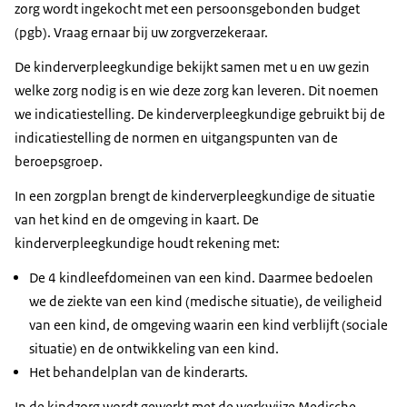
darmspoelen
zorg wordt ingekocht met een persoonsgebonden budget
manier uw kind en uw gezin de juiste zorg krijgen.
Hiervoor zorgen kinderverpleegkundigen en
wondzorg
(pgb). Vraag ernaar bij uw zorgverzekeraar.
pedagogisch medewerkers. De verpleegkundigen zijn
diabeteszorg
Naast lichamelijke zorg, krijgen u en uw kind ook
De kinderverpleegkundige bekijkt samen met u en uw gezin
verantwoordelijk voor de verpleegkundige zorg. De
hulp bij het aankleden en uitkleden
psychologische, pedagogische en sociale zorg. Ook is er
welke zorg nodig is en wie deze zorg kan leveren. Dit noemen
pedagogisch medewerkers geven pedagogische zorg.
hulp bij wassen en douchen
ondersteuning op cultureel en spiritueel gebied. De
we indicatiestelling. De kinderverpleegkundige gebruikt bij de
Dit betekent dat ze ervoor zorgen dat het kind zich kan
verzorging van de huid.
kinderverpleegkundige bekijkt samen met u en
indicatiestelling de normen en uitgangspunten van de
ontwikkelen op praktisch, cognitief en sociaal-
eventueel andere professionals op welke manier goede
Maar kindzorg gaat ook om:
beroepsgroep.
emotioneel gebied. Dit gebeurt via diverse activiteiten.
zorg gegeven kan worden.
uw kind aanleren om bepaalde handelingen die de
Deze zorg wordt niet altijd volledig vergoed uit het
In een zorgplan brengt de kinderverpleegkundige de situatie
kinderverpleegkundige doet, zelf of samen met u te
basispakket. Soms wordt een deel uit de jeugdwet
van het kind en de omgeving in kaart. De
doen
vergoed, soms betaalt u een eigen bijdrage.
kinderverpleegkundige houdt rekening met:
u aanleren hoe u bepaalde handelingen die de
Verpleegkundig kinderzorghuis
De 4 kindleefdomeinen van een kind. Daarmee bedoelen
kinderverpleegkundige doet, zelf of samen met uw
we de ziekte van een kind (medische situatie), de veiligheid
In een verpleegkundig kinderzorghuis kan uw kind van
kind kunt doen
van een kind, de omgeving waarin een kind verblijft (sociale
18 of jonger tijdelijk of langere tijd verblijven of
het opstellen van een stappenplan om het
situatie) en de ontwikkeling van een kind.
logeren. De zorg die gegeven wordt, is aanvullende zorg
kinderdagverblijf of de school te betrekken bij de
Het behandelplan van de kinderarts.
of kan uw gezin tijdelijk ontlasten.
zorg voor het kind
coördineren van zorg
In de kindzorg wordt gewerkt met de werkwijze Medische