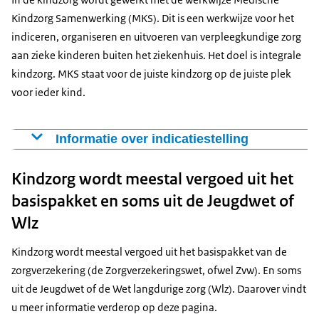
In een verpleegkundig kinderzorghuis krijgt uw kind
signaleren wat mogelijke gezondheidsrisico’s zijn
Kindzorg Samenwerking (MKS). Dit is een werkwijze voor het
gespecialiseerde verpleegkundige en pedagogische
preventieve zorg om aandoeningen, beperkingen of
indiceren, organiseren en uitvoeren van verpleegkundige zorg
zorg. Dat wordt 24 uur per dag, 7 dagen per week
verslechtering van de gezondheid te voorkomen.
aan zieke kinderen buiten het ziekenhuis. Het doel is integrale
gegeven.
kindzorg. MKS staat voor de juiste kindzorg op de juiste plek
Daarnaast kan uw hele gezin begeleid worden bij het
voor ieder kind.
ziekteproces. Het doel van deze begeleiding is dat u zelf
de regie over de zorg aan uw kind kunt houden en op
Informatie over indicatiestelling
elk moment de zorg weer kunt overnemen.
Meer informatie over wijkverpleging en indiceren staat
Zorg in een kinderzorghuis kunt u combineren met
Kindzorg wordt meestal vergoed uit het
op de volgende sites:
verpleging en verzorging thuis of in een verpleegkundig
basispakket en soms uit de Jeugdwet of
website van de V&VN:
kinderdagverblijf.
Ga voor meer informatie over zorg in de laatste
Wlz
levensfase naar de website van de Nederlandse
Vereniging voor Kindergeneeskunde (NVK): Richtlijn
Kindzorg wordt meestal vergoed uit het basispakket van de
‘Palliatieve zorg voor kinderen’.
zorgverzekering (de Zorgverzekeringswet, ofwel Zvw). En soms
uit de Jeugdwet of de Wet langdurige zorg (Wlz). Daarover vindt
u meer informatie verderop op deze pagina.