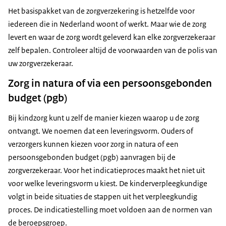
Het basispakket van de zorgverzekering is hetzelfde voor
iedereen die in Nederland woont of werkt. Maar wie de zorg
levert en waar de zorg wordt geleverd kan elke zorgverzekeraar
zelf bepalen. Controleer altijd de voorwaarden van de polis van
uw zorgverzekeraar.
Zorg in natura of via een persoonsgebonden
budget (pgb)
Bij kindzorg kunt u zelf de manier kiezen waarop u de zorg
ontvangt. We noemen dat een leveringsvorm. Ouders of
verzorgers kunnen kiezen voor zorg in natura of een
persoonsgebonden budget (pgb) aanvragen bij de
zorgverzekeraar. Voor het indicatieproces maakt het niet uit
voor welke leveringsvorm u kiest. De kinderverpleegkundige
Handreiking Indicatieproces Kindzorg
volgt in beide situaties de stappen uit het verpleegkundig
Ga voor meer informatie over verpleegkundig
website Integrale kindzorg met Medische Kindzorg
proces. De indicatiestelling moet voldoen aan de normen van
kinderdagverblijven en kindzorghuizen naar de website
Samenwerking:
de beroepsgroep.