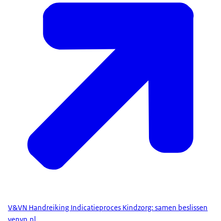
onvolledige informatie op deze website. Ziet u fouten
in de tekst of zijn er dingen onduidelijk,
geef dat dan
aan ons door via ons contactformulier.
V&VN Handreiking Indicatieproces Kindzorg: samen beslissen
venvn.nl