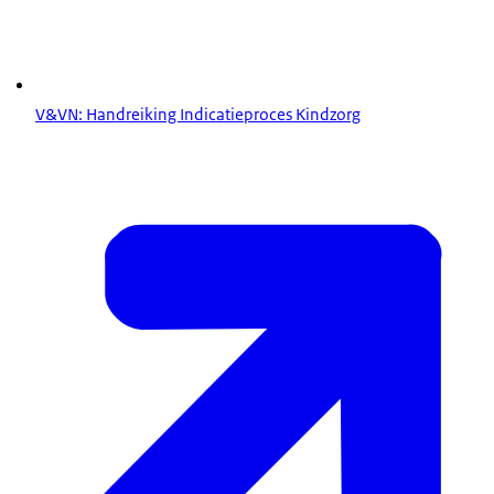
Het Medische Kindzorg Samenwerking
V&VN: Handreiking Indicatieproces Kindzorg
verduidelijking Zorginstituut van begrippen bij
verpleegkundige indicatiestelling kindzorg Zvw
evaluatie indicatiestelling wijkverpleging
en
evaluatie verduidelijking indicatiestelling bij
kindzorg
addendum 'Verduidelijking inzet ouders bij kindzorg'