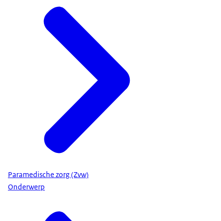
ontleend. Het Zorginstituut aanvaardt ook geen
aansprakelijkheid voor schade door onjuiste of
onvolledige informatie op deze website. Ziet u fouten
in de tekst of zijn er dingen onduidelijk,
geef dat dan
aan ons door via ons contactformulier.
Paramedische zorg (Zvw)
Onderwerp