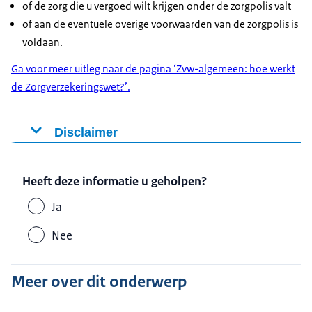
of de zorg die u vergoed wilt krijgen onder de zorgpolis valt
of aan de eventuele overige voorwaarden van de zorgpolis is
voldaan.
Ga voor meer uitleg naar de pagina ‘Zvw-algemeen: hoe werkt
de Zorgverzekeringswet?’.
Disclaimer
Een deel van de tekst op de website bevat een uitleg
van de wet- en regelgeving in eenvoudige taal. Het
Heeft deze informatie u geholpen?
Zorginstituut vindt het namelijk belangrijk om in
begrijpelijke taal op zijn website te communiceren.
Ja
Hoewel de tekst op de website met de grootst
Nee
mogelijke zorgvuldigheid is opgesteld, kan het
Zorginstituut niet garanderen dat de informatie op de
Meer over dit onderwerp
website altijd correct en/of volledig is. Aan de tekst op
de website kunnen daarom geen rechten worden