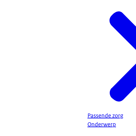
ELNATHAN PRINS
Ondertiteling
psychische ziek
srt
1,6 KB
Het vroeg opspo
Download
is. Als we daa
ziektes goed 
Audiobeschri
werk. Dan kunn
mp3
1,7 MB
Dat is natuurli
Download
maatschappij a
ziekte tot het 
BEELDTEKST: In
BEELD: Logo Zo
BEELDTEKST: Ho
Passende zorg
Onderwerp