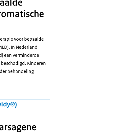
paalde
hromatische
herapie voor bepaalde
MLD). In Nederland
zij een verminderde
m beschadigd. Kinderen
nder behandeling
eldy®)
e leukodystrofie (MLD)
leidt tot verminderde
darsagene