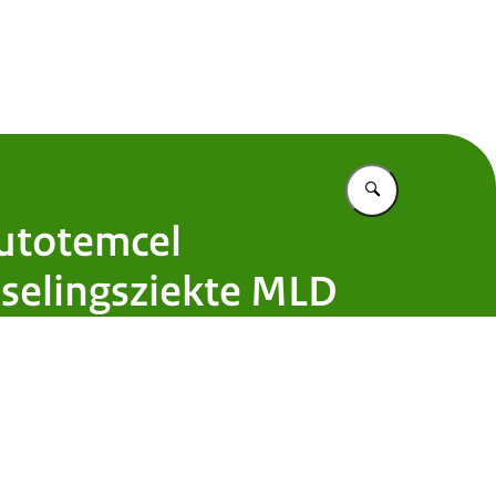
 Nederland
Vul in wat u z
autotemcel
sselingsziekte MLD