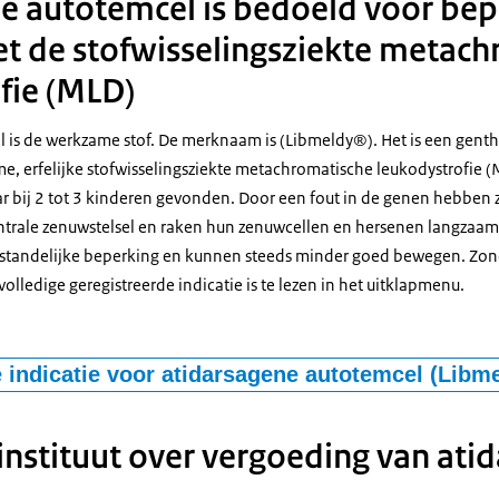
e autotemcel is bedoeld voor be
t de stofwisselingsziekte metac
fie (MLD)
 is de werkzame stof. De merknaam is (Libmeldy®). Het is een gent
e, erfelijke stofwisselingsziekte metachromatische leukodystrofie (
aar bij 2 tot 3 kinderen gevonden. Door een fout in de genen hebben 
ntrale zenuwstelsel en raken hun zenuwcellen en hersenen langzaa
rstandelijke beperking en kunnen steeds minder goed bewegen. Zo
volledige geregistreerde indicatie is te lezen in het uitklapmenu.
e indicatie voor atidarsagene autotemcel (Libm
utotemcel is geïndiceerd voor de behandeling van metachromatisch
 bi-allelische mutaties in het arylsulfatase A-gen (ARSA-gen), wat 
instituut over vergoeding van ati
tiviteit van ARSA bij kinderen: