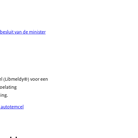
besluit van de minister
el (Libmeldy®) voor een
oelating
king.
e autotemcel