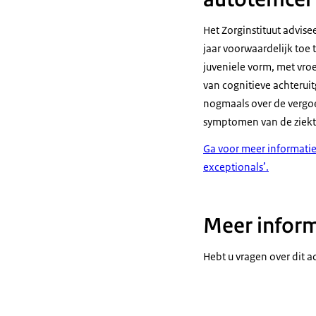
met laat-inf
met de vroeg
Het Zorginstituut advis
kunnen lopen
jaar voorwaardelijk toe
juveniele vorm, met vroe
van cognitieve achteruit
nogmaals over de vergo
symptomen van de ziekte
Ga voor meer informatie
exceptionals’.
Meer inform
Hebt u vragen over dit a