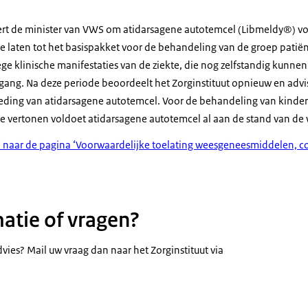
antiele of vroeg-juveniele vormen, zonder klinische manifestaties va
-juveniele vorm, met vroege klinische manifestaties van de ziekte, d
eert de minister van VWS om atidarsagene autotemcel (Libmeldy®) v
 en vóór het begin van cognitieve achteruitgang.
 te laten tot het basispakket voor de behandeling van de groep patië
ge klinische manifestaties van de ziekte, die nog zelfstandig kunne
gang. Na deze periode beoordeelt het Zorginstituut opnieuw en advis
eding van atidarsagene autotemcel. Voor de behandeling van kinde
 vertonen voldoet atidarsagene autotemcel al aan de stand van de 
 naar de pagina ‘Voorwaardelijke toelating weesgeneesmiddelen, c
atie of vragen?
dvies? Mail uw vraag dan naar het Zorginstituut via