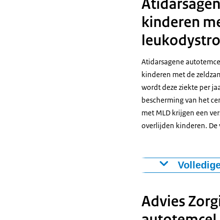
Atidarsagen
kinderen me
leukodystro
Atidarsagene autotemcel
kinderen met de zeldzam
wordt deze ziekte per j
bescherming van het ce
met MLD krijgen een ve
overlijden kinderen. De 
Volledig
Atidarsagene a
gekenmerkt door
Advies Zorg
enzymatische ac
autotemcel