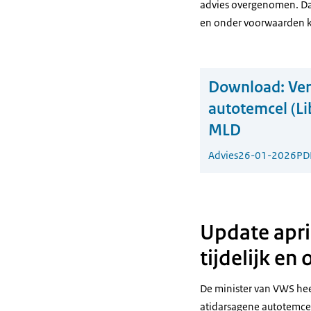
advies overgenomen. Dat
en onder voorwaarden 
Download:
Ver
autotemcel (Li
MLD
Advies
26-01-2026
PD
Update apri
tijdelijk e
De minister van VWS hee
atidarsagene autotemcel