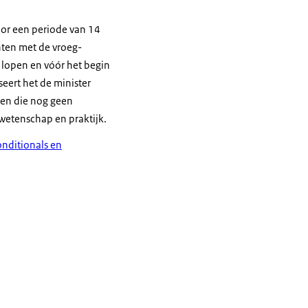
n de ziekte
ie nog zelfstandig
oor een periode van 14
nten met de vroeg-
n lopen en vóór het begin
eert het de minister
ren die nog geen
wetenschap en praktijk.
onditionals en