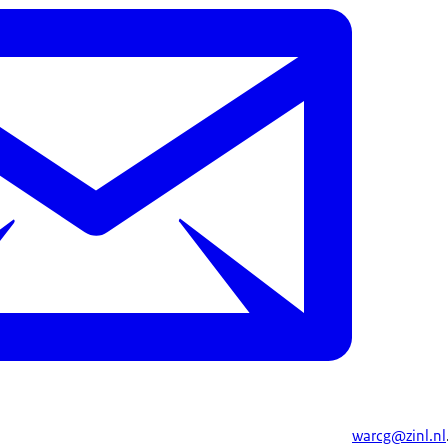
warcg@zinl.nl