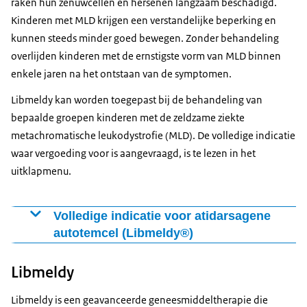
raken hun zenuwcellen en hersenen langzaam beschadigd.
Kinderen met MLD krijgen een verstandelijke beperking en
kunnen steeds minder goed bewegen. Zonder behandeling
overlijden kinderen met de ernstigste vorm van MLD binnen
enkele jaren na het ontstaan van de symptomen.
Libmeldy kan worden toegepast bij de behandeling van
bepaalde groepen kinderen met de zeldzame ziekte
metachromatische leukodystrofie (MLD). De volledige indicatie
waar vergoeding voor is aangevraagd, is te lezen in het
uitklapmenu.
Volledige indicatie voor atidarsagene
autotemcel (Libmeldy®)
Libmeldy kan worden toegepast bij de behandeling
Libmeldy
van MLD gekenmerkt door bi-allelische mutaties in het
arylsulfatase A-gen (ARSA-gen), die leiden tot
Libmeldy is een geavanceerde geneesmiddeltherapie die
verminderde enzymatische activiteit van ARSA. Het