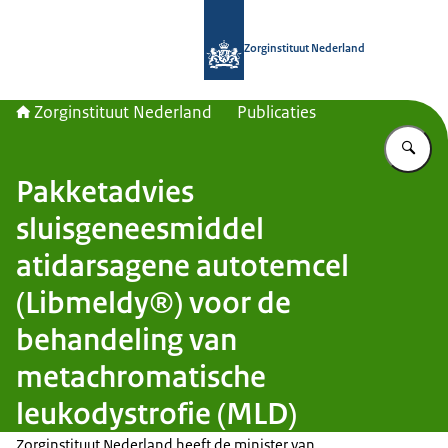
Naar de homepage van Zorginstituut
Zorginstituut Nederland
Zorginstituut Nederland
Publicaties
Vu
Pakketadvies
sluisgeneesmiddel
atidarsagene autotemcel
(Libmeldy®) voor de
behandeling van
metachromatische
leukodystrofie (MLD)
Zorginstituut Nederland heeft de minister van