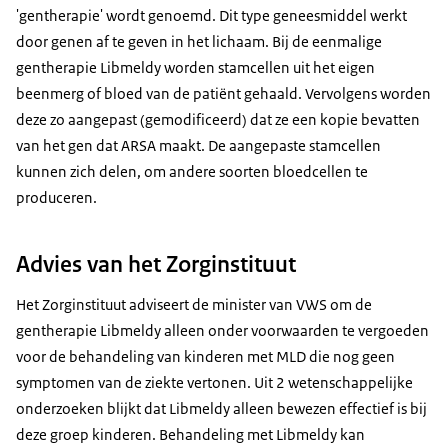
'gentherapie' wordt genoemd. Dit type geneesmiddel werkt
middel kan bij de volgende groepen patiënten worden
door genen af te geven in het lichaam. Bij de eenmalige
gebruikt:
gentherapie Libmeldy worden stamcellen uit het eigen
bij kinderen met laat-infantiele of vroeg-juveniele
beenmerg of bloed van de patiënt gehaald. Vervolgens worden
vormen, zonder klinische manifestaties van de
deze zo aangepast (gemodificeerd) dat ze een kopie bevatten
ziekte;
van het gen dat ARSA maakt. De aangepaste stamcellen
bij kinderen met vroeg-juveniele vorm, met vroege
kunnen zich delen, om andere soorten bloedcellen te
klinische manifestaties van de ziekte, die nog
produceren.
zelfstandig kunnen lopen en vóór het begin van
cognitieve achteruitgang.
Advies van het Zorginstituut
Het Zorginstituut adviseert de minister van VWS om de
gentherapie Libmeldy alleen onder voorwaarden te vergoeden
voor de behandeling van kinderen met MLD die nog geen
symptomen van de ziekte vertonen. Uit 2 wetenschappelijke
onderzoeken blijkt dat Libmeldy alleen bewezen effectief is bij
deze groep kinderen. Behandeling met Libmeldy kan