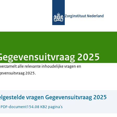
Naar de homepage van Zorginstituut
Zorginstituut Nederland
 Gegevensuitvraag 2025
verzamelt alle relevante inhoudelijke vragen en
evensuitvraag 2025.
lgestelde vragen Gegevensuitvraag 2025
5
PDF-document
154.08 KB
2 pagina's