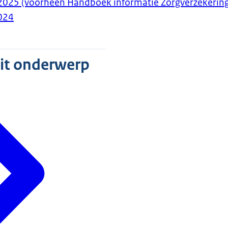
2025 (voorheen Handboek informatie Zorgverzekerin
024
dit onderwerp