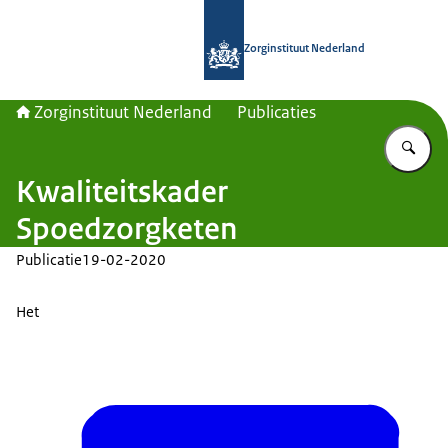
Naar de homepage van Zorginstituut
Zorginstituut Nederland
Zorginstituut Nederland
Publicaties
Vu
Kwaliteitskader
Spoedzorgketen
Publicatie
19-02-2020
Het