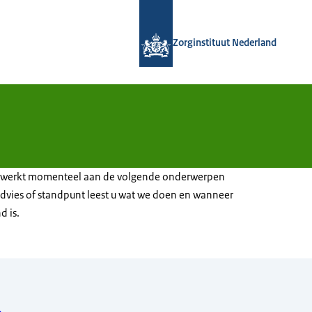
Naar de homepage van Zorginstituut
Zorginstituut Nederland
d werkt momenteel aan de volgende onderwerpen
 advies of standpunt leest u wat we doen en wanneer
d is.