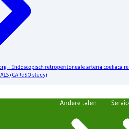
rg - Endoscopisch retroperitoneale arteria coeliaca re
ALS (CARoSO study)
Andere talen
Servic