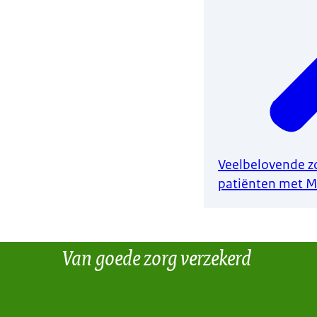
Veelbelovende zo
patiënten met M
Van goede zorg verzekerd