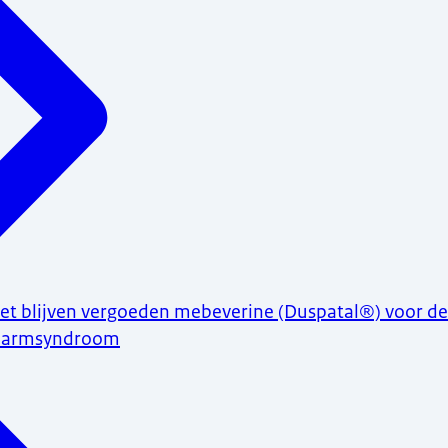
niet blijven vergoeden mebeverine (Duspatal®) voor d
edarmsyndroom