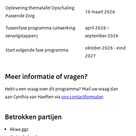
voorop.
niets in de werkwijze, maar de resultaten van het
van het programma helpen om de initiatieven voor het
Oplevering thematafel Opschaling
10 maart 2026
programma bieden voor professionals wel concrete
verbeteren van kwaliteitstransparantie binnen de ggz
Passende Zorg
handvatten om hiermee aan de slag te gaan. In het
zichtbaarder te maken. Zo ontstaat bijvoorbeeld meer
Tussenfase programma (uitwerking
april 2026 –
programma hebben we ook oog voor de
inzicht in de verschillende cliëntgroepen binnen de ggz
vervolgstappen)
september 2026
administratieve lasten. Het gebruik en delen van
en de relevante variabelen voor passende zorg voor
kwaliteitsinformatie mag namelijk niet leiden tot extra
deze cliëntgroepen.
oktober 2026 - eind
Start volgende fase programma
administratielast. Daarnaast moet het beroepsgeheim
2027
van professionals altijd beschermd blijven.
Meer informatie of vragen?
Hebt u een vraag over dit programma? Mail uw vraag dan
aan Cynthia van Haeften via
ons contactformulier
.
Betrokken partijen
Akwa ggz