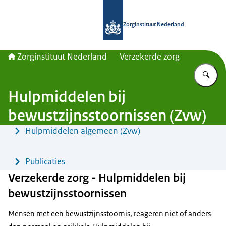
Naar de homepage van Zorginstituut
Zorginstituut Nederland
Zorginstituut Nederland
Verzekerde zorg
Vu
Hulpmiddelen bij
bewustzijnsstoornissen (Zvw)
Menu
Hulpmiddelen algemeen (Zvw)
Publicaties
Verzekerde zorg - Hulpmiddelen bij
bewustzijnsstoornissen
Mensen met een bewustzijnsstoornis, reageren niet of anders