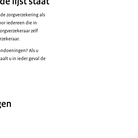
 lijst staat
de zorgverzekering als
oor iedereen die in
orgverzekeraar zelf
rzekeraar.
aandoeningen? Als u
aalt u in ieder geval de
gen