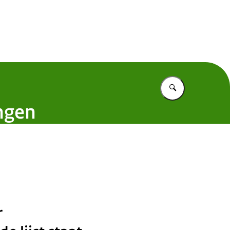
 Nederland
Vul in wat u z
ingen
r