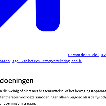
Ga voor de actuele lijs
ar bijlage 1 van het Besluit zorgverzekering, deel b.
ndoeningen
n die weinig of niets met het zenuwstelsel of het bewegingsappara
oefentherapie voor deze aandoeningen alleen vergoed als u de fysiot
andoening om te gaan.