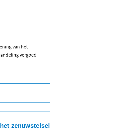
ening van het
handeling vergoed
taxie van Friedrich,
 het zenuwstelsel