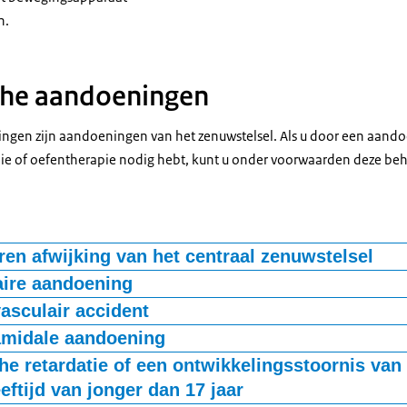
n.
che aandoeningen
ngen zijn aandoeningen van het zenuwstelsel. Als u door een aando
pie of oefentherapie nodig hebt, kunt u onder voorwaarden deze be
en afwijking van het centraal zenuwstelsel
ose: spina bifida aperta (open rug).
aire aandoening
agnose: Autosomaal Dominant-erfelijke Cerebellaire Ataxie (ADCA), a
asculair accident
steem Atrofie (MSA) en SpinoCerebellaire Ataxie (SCA).
agnose: hersenbloeding, herseninfarct.
amidale aandoening
agnose: ziekte van Parkinson, ziekte van Huntington.
he retardatie of een ontwikkelingsstoornis van
eeftijd van jonger dan 17 jaar