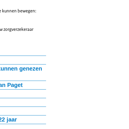
 we kunnen bewegen:
w zorgverzekeraar
own.
 kunnen genezen
ximaal 6 maanden nadat
an Paget
matomyositis, syndroom
rvatieve behandeling).
stose (DISH).
22 jaar
ziekte van Calve-Legg-