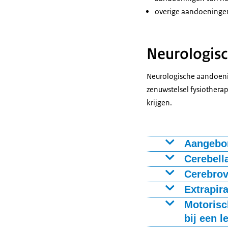
overige aandoeninge
Neurologis
Neurologische aandoeni
zenuwstelsel fysiothera
krijgen.
Aangebor
Voorbeeld diagn
Cerebell
Voorbeelden di
Cerebrov
Meervoudige Sy
Voorbeelden di
Extrapir
Voorbeelden di
Motorisc
bij een l