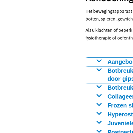
Het bewegingsapparaat b
botten, spieren, gewric
Als u klachten of bepe
fysiotherapie of oefent
Aangebor
Voorbeelden d
Botbreuk
door gip
Bij deze indic
Botbreuk
gips, brace of 
Voorbeelden di
Collagee
Voorbeelden di
Frozen s
Voorbeelden di
van Sjögren, s
Hyperost
Voorbeelden di
Juveniel
Voorbeelden dia
Postpart