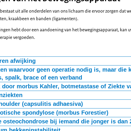
estaat uit alle onderdelen van ons lichaam die ervoor zorgen dat
hten, kraakbeen en banden (ligamenten).
rkingen hebt door een aandoening van het bewegingsapparaat, kan u
herapie vergoeden.
en afwijking
iagnose: open ruggetje, open schedel, klompvoet, Syndroom van D
en waarvoor geen operatie nodig is, maar die
s, spalk, brace of een verband
atie is de behandelperiode voor fysiotherapie of oefentherapie ma
 door morbus Kahler, botmetastase of Ziekte v
verband er af gaat.
agnose: ziekte van Kahler, botmetastase en ziekte van Paget.
nziekten
agnose: systemische lupus erythematodes (SLE), sclerodermie, der
houlder (capsulitis adhaesiva)
agnose: Botbreuk (fractuur) waarvoor geen operatie nodig is (conse
yndroom van Ehlers-Danlos, Polyarteritis nodosa.
otische spondylose (morbus Forestier)
agnose: Ziekte van Forestier (Diffuse Idiopathische Skeletale Hypero
e osteochondrose bij iemand die jonger is dan 
gnose: ziekte van Freiberg, ziekte van Köhler, ziekte van Kienböck, 
um bekkeninstabiliteit