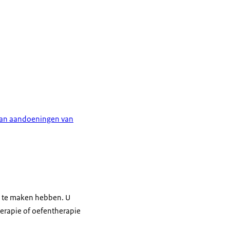
t van aandoeningen van
at te maken hebben. U
herapie of oefentherapie