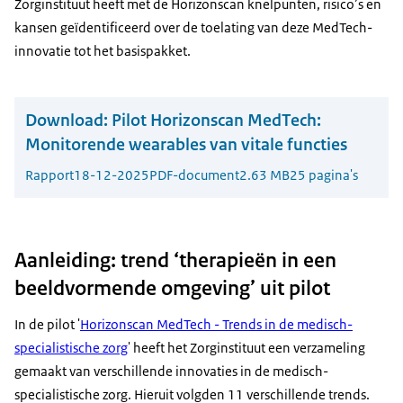
Zorginstituut heeft met de Horizonscan knelpunten, risico’s en
kansen geïdentificeerd over de toelating van deze MedTech-
innovatie tot het basispakket.
Download:
Pilot Horizonscan MedTech:
Monitorende wearables van vitale functies
Rapport
18-12-2025
PDF-document
2.63 MB
25 pagina's
Aanleiding: trend ‘therapieën in een
beeldvormende omgeving’ uit pilot
In de pilot '
Horizonscan MedTech - Trends in de medisch-
specialistische zorg
' heeft het Zorginstituut een verzameling
gemaakt van verschillende innovaties in de medisch-
specialistische zorg. Hieruit volgden 11 verschillende trends.