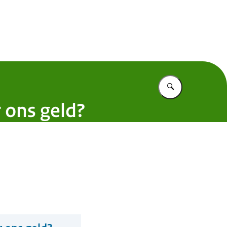
 Nederland
Vul in wat u z
r ons geld?