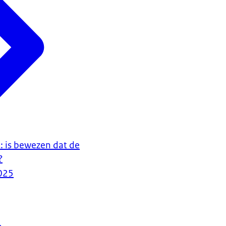
it: is bewezen dat de
?
025