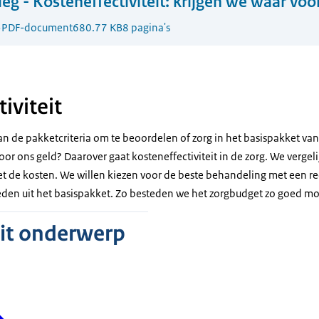
leg - Kosteneffectiviteit: krijgen we waar voo
5
PDF-document
680.77 KB
8 pagina's
iviteit
 van de pakketcriteria om te beoordelen of zorg in het basispakket va
oor ons geld? Daarover gaat kosteneffectiviteit in de zorg. We vergel
 de kosten. We willen kiezen voor de beste behandeling met een rede
en uit het basispakket. Zo besteden we het zorgbudget zo goed mog
dit onderwerp