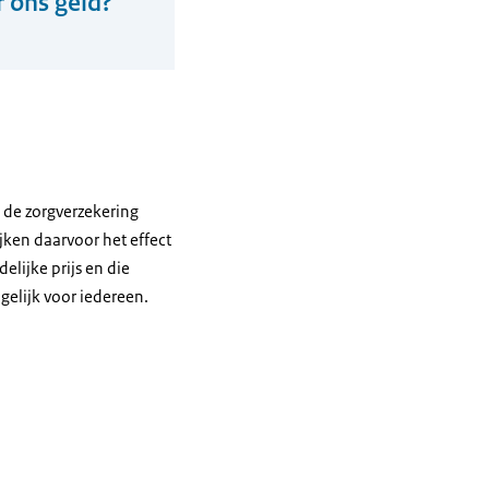
r ons geld?
n de zorgverzekering
ijken daarvoor het effect
lijke prijs en die
elijk voor iedereen.