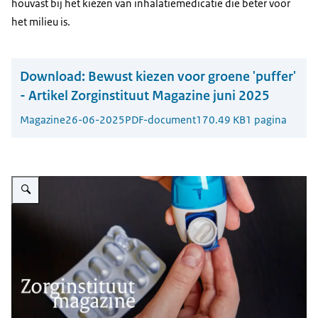
houvast bij het kiezen van inhalatiemedicatie die beter voor
het milieu is.
Download:
Bewust kiezen voor groene 'puffer'
- Artikel Zorginstituut Magazine juni 2025
Magazine
26-06-2025
PDF-document
170.49 KB
1 pagina
Vergroot afbeelding De foto toont een inhalator met medicatie voor astma.