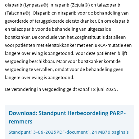
olaparib (Lynparza®), niraparib (Zejula®) en talazoparib
(Talzenna®). Olaparib en niraparib voor de behandeling van
gevorderde of teruggekeerde eierstokkanker. En om olaparib
en talazoparib voor de behandeling van uitgezaaide
borstkanker. De conclusie van het Zorginstituut is dat alleen
voor patiënten met eierstokkanker met een BRCA-mutatie een
langere overleving is aangetoond. Voor deze patiënten blijft
vergoeding beschikbaar. Maar voor borstkanker komt de
vergoeding te vervallen, omdat voor de behandeling geen
langere overleving is aangetoond.
De verandering in vergoeding geldt vanaf 18 juni 2025.
Download:
Standpunt Herbeoordeling PARP-
remmers
Standpunt
13-06-2025
PDF-document
1.24 MB
70 pagina's