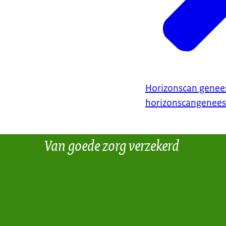
Horizonscan gene
horizonscangenees
Van goede zorg verzekerd