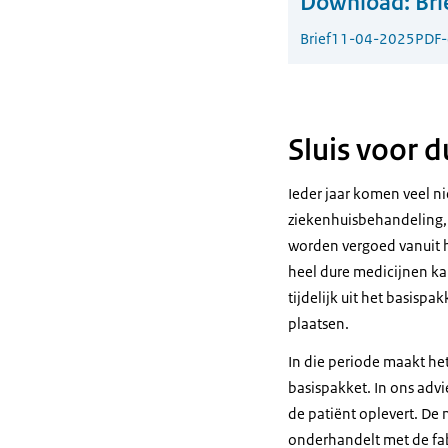
Download:
Bri
Brief
11-04-2025
PDF
Sluis voor 
Ieder jaar komen veel 
ziekenhuisbehandeling, 
worden vergoed vanuit he
heel dure medicijnen ka
tijdelijk uit het basispa
plaatsen.
In die periode maakt he
basispakket. In ons advi
de patiënt oplevert. De 
onderhandelt met de fabr