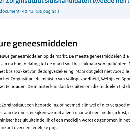
ef Zorginstituut sluiskandidaten tweede helf
-document
140.42 KB
6 pagina's
dure geneesmiddelen
nieuwe geneesmiddelen op de markt. De meeste geneesmiddelen die 
zijn na hun toelating tot de markt snel beschikbaar voor patiënten
t basispakket van de zorgverzekering. Maar dat geldt niet voor alle
n het Zorginstituut de minister van Volksgezondheid, Welzijn en Spo
kket te houden. De minister kan dan besluiten om die middelen tijdelijk
t Zorginstituut een beoordeling of het medicijn wel of niet vergoed
es aan de minister kijken we niet alleen naar wat een medicijn kost,
minister besluit uiteindelijk of een medicijn wordt opgenomen in he
ikant over een redelijke prijs.