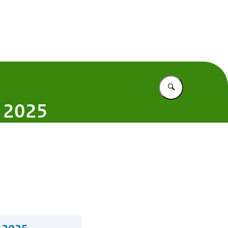
 Nederland
Vul in wat u z
t 2025