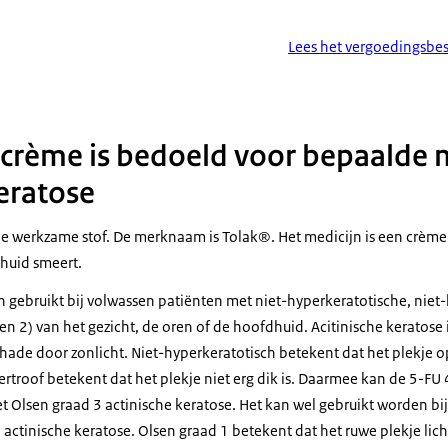
Lees het vergoedingsbesl
lcrème is bedoeld voor bepaalde
keratose
s de werkzame stof. De merknaam is Tolak®. Het medicijn is een crème
e huid smeert.
 gebruikt bij volwassen patiënten met niet-hyperkeratotische, niet-
en 2) van het gezicht, de oren of de hoofdhuid. Acitinische keratose 
chade door zonlicht. Niet-hyperkeratotisch betekent dat het plekje 
ertroof betekent dat het plekje niet erg dik is. Daarmee kan de 5-FU
t Olsen graad 3 actinische keratose. Het kan wel gebruikt worden bi
 actinische keratose. Olsen graad 1 betekent dat het ruwe plekje lich