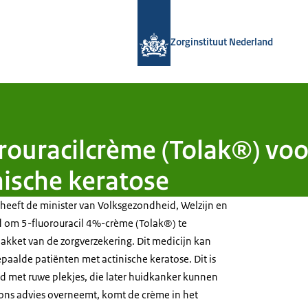
Naar de homepage van Zorginstituut
Zorginstituut Nederland
orouracilcrème (Tolak®) vo
ische keratose
 heeft de minister van Volksgezondheid, Welzijn en
d om 5-fluorouracil 4%-crème (Tolak®) te
pakket van de zorgverzekering. Dit medicijn kan
paalde patiënten met actinische keratose. Dit is
id met ruwe plekjes, die later huidkanker kunnen
 ons advies overneemt, komt de crème in het