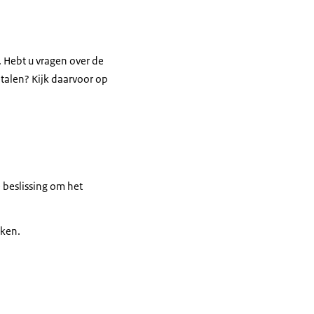
. Hebt u vragen over de
etalen? Kijk daarvoor op
e beslissing om het
kken.