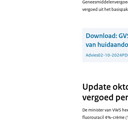
Geneesmiddelenvergoedi
vergoed uit het basispak
Download:
GVS
van huidaando
Advies
02-10-2024
PD
Update okto
vergoed pe
De minister van VWS hee
fluorouracil 4%-crème 