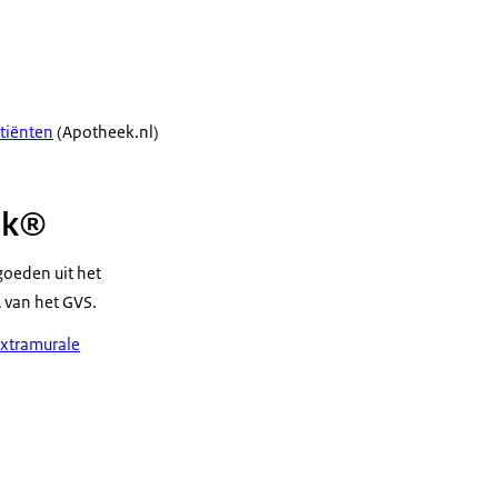
tiënten
(Apotheek.nl)
lak®
goeden uit het
A van het GVS.
extramurale