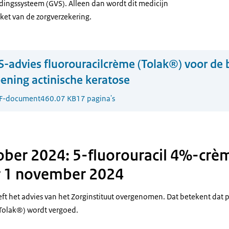
ngssysteem (GVS). Alleen dan wordt dit medicijn
ket van de zorgverzekering.
-advies fluorouracilcrème (Tolak®) voor de
ening actinische keratose
F-document
460.07 KB
17 pagina's
ber 2024: 5-fluorouracil 4%-crè
r 1 november 2024
ft het advies van het Zorginstituut overgenomen. Dat betekent dat
(Tolak®) wordt vergoed.