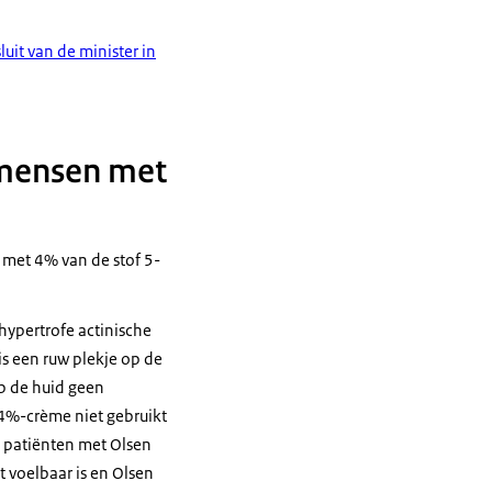
uit van de minister in
 mensen met
 met 4% van de stof 5-
hypertrofe actinische
is een ruw plekje op de
op de huid geen
 4%-crème niet gebruikt
j patiënten met Olsen
t voelbaar is en Olsen