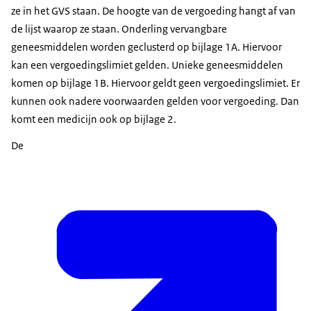
Met zich snel ontwikkelende ernstige RRMS,
ze in het GVS staan. De hoogte van de vergoeding hangt af van
gedefinieerd door 2 of meer invaliderende relapses
de lijst waarop ze staan. Onderling vervangbare
in één jaar, en met 1 of meer
geneesmiddelen worden geclusterd op bijlage 1A. Hiervoor
gadolinium aankleurende laesies op de magnetische
kan een vergoedingslimiet gelden. Unieke geneesmiddelen
kernspinresonantie (MRI) van de hersenen of een
komen op bijlage 1B. Hiervoor geldt geen vergoedingslimiet. Er
significante toename van de lading van T2-laesies
kunnen ook nadere voorwaarden gelden voor vergoeding. Dan
in vergelijking met een eerdere recente MRI.
komt een medicijn ook op bijlage 2.
De