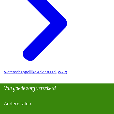
zorgverzekeraars. En we krijgen advies van twee
onafhankelijke commissies:
de Wetenschappelijke Adviesraad en de
Adviescommissie Pakket.
We wegen alle feiten en onzekerheden tegen
elkaar af in ons advies. De minister besluit
uiteindelijk of het medicijn vergoed wordt uit het
basispakket.
Zo besteden we het geld voor de zorg, waar
iedereen aan meebetaalt, aan goede medicijnen
Wetenschappelijke Adviesraad (WAR)
die het geld waard zijn.
[Van goede zorg verzekerd]
Van goede zorg verzekerd
[Niet meer dan nodig, niet minder dan
noodzakelijk]
Andere talen
[www.zorginstituutnederland.nl]