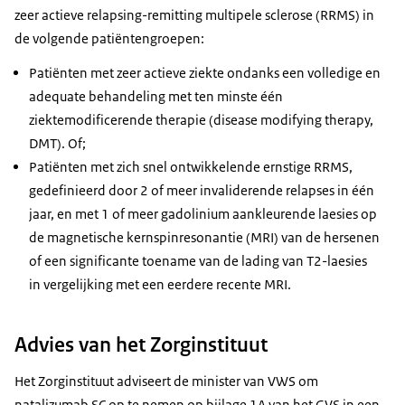
zeer actieve relapsing-remitting multipele sclerose (RRMS) in
de volgende patiëntengroepen:
Patiënten met zeer actieve ziekte ondanks een volledige en
adequate behandeling met ten minste één
ziektemodificerende therapie (disease modifying therapy,
DMT). Of;
Patiënten met zich snel ontwikkelende ernstige RRMS,
gedefinieerd door 2 of meer invaliderende relapses in één
jaar, en met 1 of meer gadolinium aankleurende laesies op
de magnetische kernspinresonantie (MRI) van de hersenen
of een significante toename van de lading van T2-laesies
in vergelijking met een eerdere recente MRI.
Advies van het Zorginstituut
Het Zorginstituut adviseert de minister van VWS om
natalizumab SC op te nemen op bijlage 1A van het GVS in een