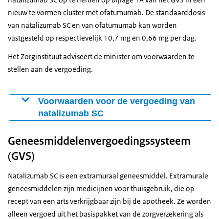
nieuw te vormen cluster met ofatumumab. De standaarddosis
van natalizumab SC en van ofatumumab kan worden
vastgesteld op respectievelijk 10,7 mg en 0,66 mg per dag.
Het Zorginstituut adviseert de minister om voorwaarden te
stellen aan de vergoeding.
Voorwaarden voor de vergoeding van
natalizumab SC
Uitsluitend voor een verzekerde met zeer actieve
Geneesmiddelenvergoedingssysteem
relapsing-remitting multipele
sclerose (RRMS):
(GVS)
Met zeer actieve ziekte ondanks een volledige en
Natalizumab SC is een extramuraal geneesmiddel. Extramurale
adequate behandeling met ten minste één
geneesmiddelen zijn medicijnen voor thuisgebruik, die op
ziektemodificerende therapie (disease
recept van een arts verkrijgbaar zijn bij de apotheek. Ze worden
modifying therapy, DMT).
alleen vergoed uit het basispakket van de zorgverzekering als