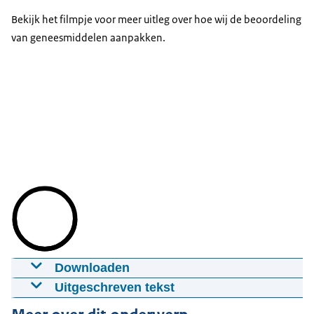
Bekijk het filmpje voor meer uitleg over hoe wij de beoordeling
van geneesmiddelen aanpakken.
Downloaden
Beoordeling van geneesmiddelen door het
Uitgeschreven tekst
Zorginstituut
[Zorginstituut Nederland]