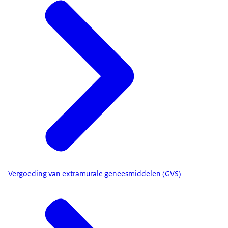
Hoe goed werkt het medicijn?
Bij welke groep patiënten?
En, wat kost het ten opzichte van wat het
oplevert voor de patiënt?
Als er al een medicijn voor de ziekte is, dan
vergelijken we ze met elkaar.
Soms blijkt tijdens de beoordeling dat er
onzekerheid is over hoe lang de ziekte wegblijft.
Of dat het niet bij alle patiënten lijkt te werken. We
adviseren dan over wie het medicijn moet krijgen.
Soms is het medicijn heel duur. Vergoeding
hiervan kan dan ten koste gaan van zorg voor
andere patiënten. We adviseren dan om over de
Vergoeding van extramurale geneesmiddelen (GVS)
prijs te onderhandelen.
Bij de beoordeling betrekken we
patiëntenorganisaties, dokters en