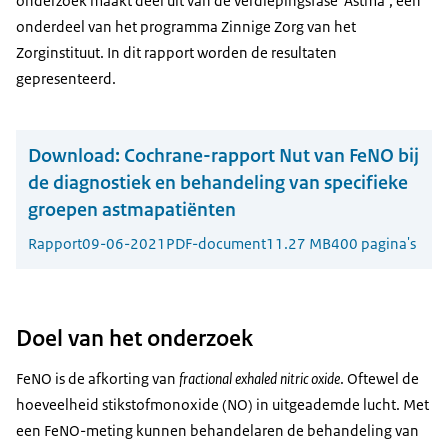
onderzoek maakt deel uit van de verdiepingsfase 'Astma’, een
onderdeel van het programma Zinnige Zorg van het
Zorginstituut. In dit rapport worden de resultaten
gepresenteerd.
Download:
Cochrane-rapport Nut van FeNO bij
de diagnostiek en behandeling van specifieke
groepen astmapatiënten
Rapport
09-06-2021
PDF-document
11.27 MB
400 pagina's
Doel van het onderzoek
FeNO is de afkorting van
fractional exhaled nitric oxide
. Oftewel de
hoeveelheid stikstofmonoxide (NO) in uitgeademde lucht. Met
een FeNO-meting kunnen behandelaren de behandeling van