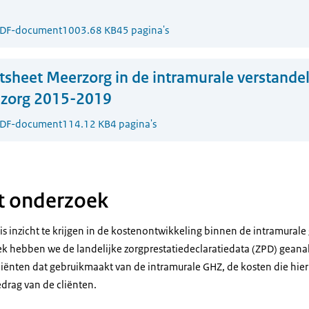
DF-document
1003.68 KB
45 pagina's
tsheet Meerzorg in de intramurale verstandel
nzorg 2015-2019
DF-document
114.12 KB
4 pagina's
t onderzoek
is inzicht te krijgen in de kostenontwikkeling binnen de intramural
ek hebben we de landelijke zorgprestatiedeclaratiedata (ZPD) geanal
cliënten dat gebruikmaakt van de intramurale GHZ, de kosten die hi
drag van de cliënten.