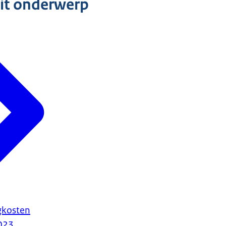
dit onderwerp
gkosten
023