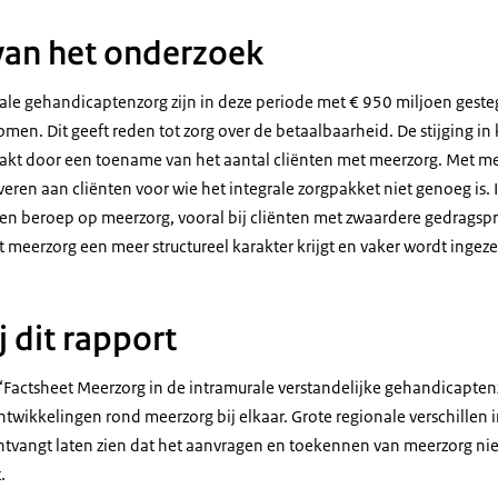
van het onderzoek
ale gehandicaptenzorg zijn in deze periode met € 950 miljoen gestege
omen. Dit geeft reden tot zorg over de betaalbaarheid. De stijging i
aakt door een toename van het aantal cliënten met meerzorg. Met 
veren aan cliënten voor wie het integrale zorgpakket niet genoeg is. 
en beroep op meerzorg, vooral bij cliënten met zwaardere gedragsp
at meerzorg een meer structureel karakter krijgt en vaker wordt ingeze
j dit rapport
et ‘Factsheet Meerzorg in de intramurale verstandelijke gehandicapte
twikkelingen rond meerzorg bij elkaar. Grote regionale verschillen 
ntvangt laten zien dat het aanvragen en toekennen van meerzorg nie
.