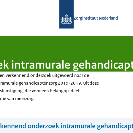
Naar de homepage van Zorginstituut
Zorginstituut Nederland
k intramurale gehandica
 een verkennend onderzoek uitgevoerd naar de
ntramurale gehandicaptenzorg 2015-2019. Uit deze
stenstijging, die voor een belangrijk deel
ame van meerzorg.
rkennend onderzoek intramurale gehandicap