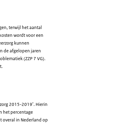
n, terwijl het aantal
n kosten wordt voor een
meerzorg kunnen
In de afgelopen jaren
roblematiek (ZZP 7 VG).
t.
nzorg 2015-2019’. Hierin
in het percentage
t overal in Nederland op