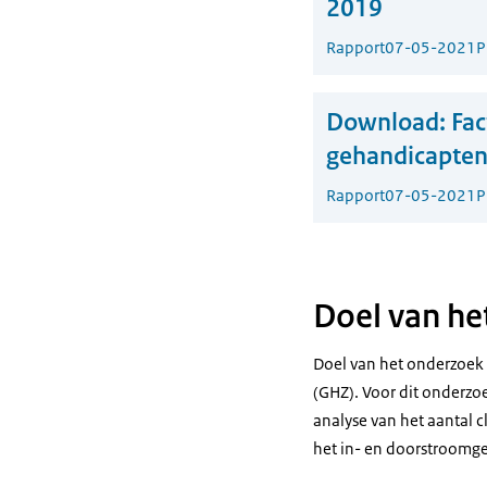
2019
Rapport
07-05-2021
P
Download:
Fac
gehandicapte
Rapport
07-05-2021
P
Doel van he
Doel van het onderzoek 
(GHZ). Voor dit onderzo
analyse van het aantal 
het in- en doorstroomge