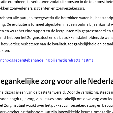
catie eromheen, te verbeteren zodat uitkomsten in de toekomst bet
kken zorgverleners, patiënten en zorgverzekeraars.
hebben alle partijen meegewerkt die betrokken waren bij het stand
. De evaluatie is formeel afgesloten met een online bijeenkomst 
en waar het eindrapport en de leerpunten zijn gepresenteerd en t
mst hebben het Zorginstituut en de betrokken stakeholders de wen
het (verder) verbeteren van de kwaliteit, toegankelijkheid en betaa
ekten.
nt hooggebergtebehandeling bij ernstig refractair astma
egankelijke zorg voor alle Nederl
idszorg is één van de beste ter wereld. Door de vergrijzing, steeds
 voor langdurige zorg, zijn keuzes noodzakelijk om onze zorg voor i
t Zorginstituut waakt over het pakket van verzekerde zorg en bepaalt 
zorgverzekering thuishoort. Dat zijn ingewikkelde keuzes, omdat die