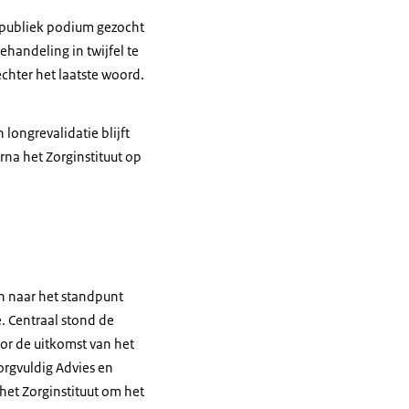
 publiek podium gezocht
handeling in twijfel te
echter het laatste woord.
ongrevalidatie blijft
na het Zorginstituut op
en naar het standpunt
. Centraal stond de
oor de uitkomst van het
rgvuldig Advies en
het Zorginstituut om het