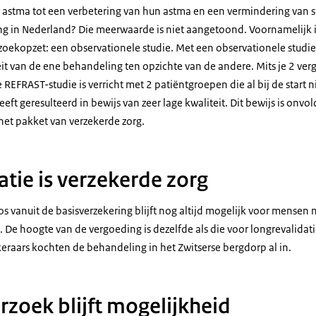
 astma tot een verbetering van hun astma en een vermindering van s
g in Nederland? Die meerwaarde is niet aangetoond. Voornamelijk is
zoekopzet: een observationele studie. Met een observationele studi
teit van de ene behandeling ten opzichte van de andere. Mits je 2 ver
REFRAST-studie is verricht met 2 patiëntgroepen die al bij de start n
eeft geresulteerd in bewijs van zeer lage kwaliteit. Dit bewijs is onv
het pakket van verzekerde zorg.
atie is verzekerde zorg
 vanuit de basisverzekering blijft nog altijd mogelijk voor mensen 
 De hoogte van de vergoeding is dezelfde als die voor longrevalidati
eraars kochten de behandeling in het Zwitserse bergdorp al in.
zoek blijft mogelijkheid