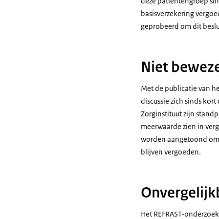
deze patiëntengroep sin
basisverzekering vergoed
geprobeerd om dit beslui
Niet beweze
Met de publicatie van he
discussie zich sinds kor
Zorginstituut zijn stan
meerwaarde zien in verg
worden aangetoond om h
blijven vergoeden.
Onvergelijk
Het REFRAST-onderzoek 