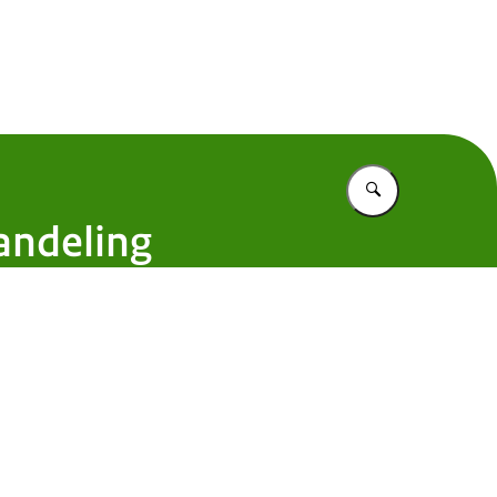
 Nederland
Vul in wat u z
andeling