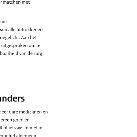
er matchen met
punt
waar alle betrokkenen
oegelicht. Aan het
s uitgesproken om te
lbaarheid van de zorg
anders
 meer dure medicijnen en
edereen goed en
of iets wel of niet in
 voor het algemeen