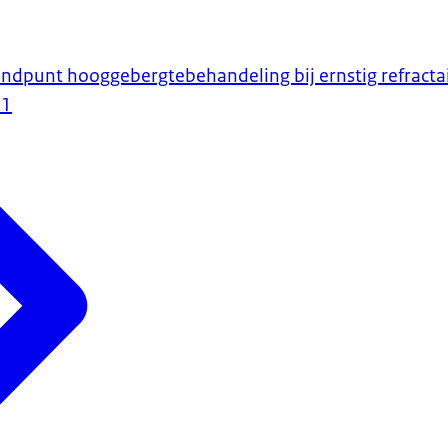
andpunt hooggebergtebehandeling bij ernstig refracta
21