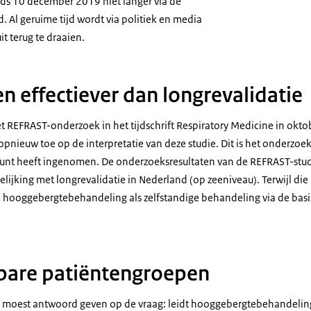
ds 10 december 2019 niet langer via de
. Al geruime tijd wordt via politiek en media
t terug te draaien.
n effectiever dan longrevalidatie
t REFRAST-onderzoek in het tijdschrift Respiratory Medicine in okto
t opnieuw toe op de interpretatie van deze studie. Dit is het onderzoe
dpunt heeft ingenomen. De onderzoeksresultaten van de REFRAST-stud
elijking met longrevalidatie in Nederland (op zeeniveau). Terwijl d
ooggebergtebehandeling als zelfstandige behandeling via de basi
bare patiëntengroepen
moest antwoord geven op de vraag: leidt hooggebergtebehandelin