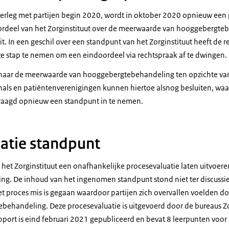
verleg met partijen begin 2020, wordt in oktober 2020 opnieuw een
rdeel van het Zorginstituut over de meerwaarde van hooggebergtebe
it. In een geschil over een standpunt van het Zorginstituut heeft de r
deze stap te nemen om een eindoordeel via rechtspraak af te dwingen.
aar de meerwaarde van hooggebergtebehandeling ten opzichte van l
nals en patiëntenverenigingen kunnen hiertoe alsnog besluiten, waar
raagd opnieuw een standpunt in te nemen.
atie standpunt
 het Zorginstituut een onafhankelijke procesevaluatie laten uitvoer
. De inhoud van het ingenomen standpunt stond niet ter discussie
et proces mis is gegaan waardoor partijen zich overvallen voelden d
ehandeling. Deze procesevaluatie is uitgevoerd door de bureaus Zo
port is eind februari 2021 gepubliceerd en bevat 8 leerpunten voor 