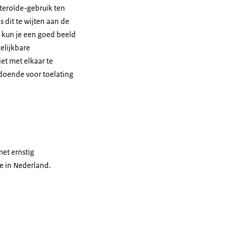
teroïde-gebruik ten
 dit te wijten aan de
e kun je een goed beeld
gelijkbare
iet met elkaar te
oldoende voor toelating
met ernstig
e in Nederland.