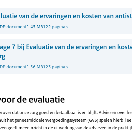
luatie van de ervaringen en kosten van antist
DF-document
1.45 MB
122 pagina's
lage 7 bij Evaluatie van de ervaringen en kos
rg
DF-document
1.36 MB
123 pagina's
voor de evaluatie
erover dat onze zorg goed en betaalbaar is én blijft. Adviezen over h
it het geneesmiddelenvergoedingssysteem (GVS) spelen hierbij een 
zen geeft meer inzicht in de uitwerking van de adviezen in de praktij