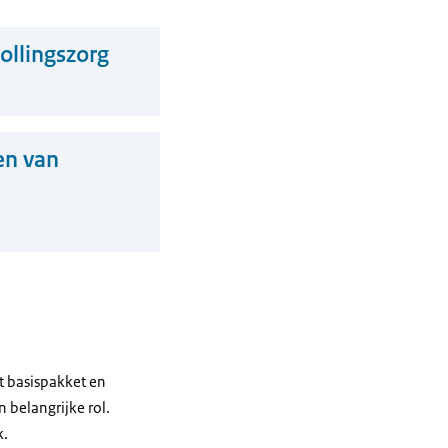
ollingszorg
ten van
et basispakket en
belangrijke rol.
k.