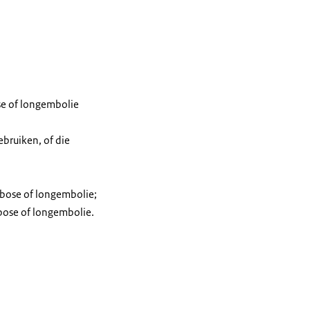
se of longembolie
ebruiken, of die
mbose of longembolie;
mbose of longembolie.