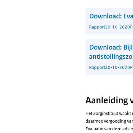
Download:
Eva
Rapport
20-10-2020
P
Download:
Bij
antistollingszo
Rapport
20-10-2020
P
Aanleiding 
Het Zorginstituut waakt 
daarmee vergoeding vanu
Evaluatie van deze advie