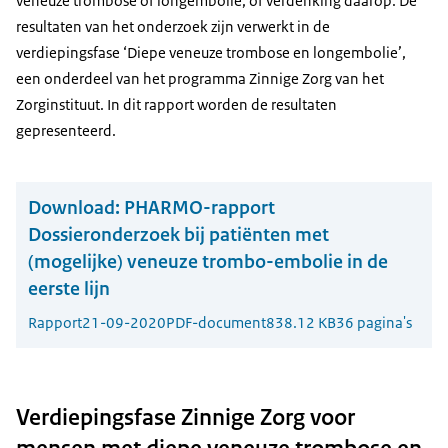
veneuze trombose of longembolie, of verdenking daarop. De
resultaten van het onderzoek zijn verwerkt in de
verdiepingsfase ‘Diepe veneuze trombose en longembolie’,
een onderdeel van het programma Zinnige Zorg van het
Zorginstituut. In dit rapport worden de resultaten
gepresenteerd.
Download:
PHARMO-rapport
Dossieronderzoek bij patiënten met
(mogelijke) veneuze trombo-embolie in de
eerste lijn
Rapport
21-09-2020
PDF-document
838.12 KB
36 pagina's
Verdiepingsfase Zinnige Zorg voor