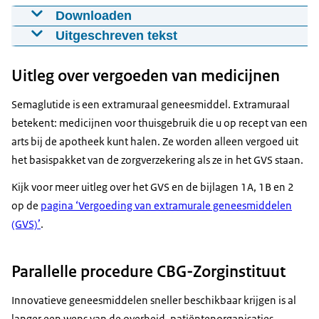
Downloaden
Beoordeling van geneesmiddelen door het
Uitgeschreven tekst
Zorginstituut
[Zorginstituut Nederland]
20-05-2021
00:02:00
mp4
275.1 MB
Uitleg over vergoeden van medicijnen
Iedereen in Nederland betaalt mee aan de
Download
gezondheidszorg. Zorginstituut Nederland waakt
Semaglutide is een extramuraal geneesmiddel. Extramuraal
erover dat die zorg goed én betaalbaar blijft.
betekent: medicijnen voor thuisgebruik die u op recept van een
Ondertiteling
arts bij de apotheek kunt halen. Ze worden alleen vergoed uit
Komt er bijvoorbeeld een nieuw medicijn op de
srt
2.5 KB
het basispakket van de zorgverzekering als ze in het GVS staan.
markt, dan beoordelen wij of het vergoed moet
Download
worden uit het basispakket. We geven daarover
Kijk voor meer uitleg over het GVS en de bijlagen 1A, 1B en 2
advies aan de minister voor Medische Zorg.
op de
pagina ‘Vergoeding van extramurale geneesmiddelen
Audiobeschrijving
(GVS)’
.
Die beoordeling gaat zo:
mp3
1.9 MB
Als een medicijn is goedgekeurd kan de fabrikant
Download
een aanvraag bij ons doen voor toelating tot het
Parallelle procedure CBG-Zorginstituut
basispakket. Zodra we alle informatie en
Innovatieve geneesmiddelen sneller beschikbaar krijgen is al
wetenschappelijke onderzoeken hebben
langer een wens van de overheid, patiëntenorganisaties,