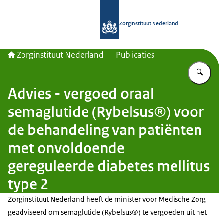
Naar de homepage van Zorginstituut
Zorginstituut Nederland
Zorginstituut Nederland
Publicaties
Vu
Advies - vergoed oraal
semaglutide (Rybelsus®) voor
de behandeling van patiënten
met onvoldoende
gereguleerde diabetes mellitus
type 2
Zorginstituut Nederland heeft de minister voor Medische Zorg
geadviseerd om semaglutide (Rybelsus®) te vergoeden uit het