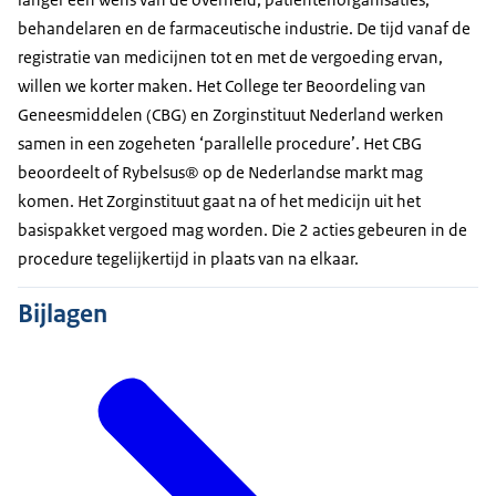
ontvangen, gaan we aan de slag.
behandelaren en de farmaceutische industrie. De tijd vanaf de
We beantwoorden vragen als:
registratie van medicijnen tot en met de vergoeding ervan,
Hoe ernstig is de ziekte?
willen we korter maken. Het College ter Beoordeling van
Hoe goed werkt het medicijn?
Geneesmiddelen (CBG) en Zorginstituut Nederland werken
Bij welke groep patiënten?
samen in een zogeheten ‘parallelle procedure’. Het CBG
En, wat kost het ten opzichte van wat het
beoordeelt of Rybelsus® op de Nederlandse markt mag
oplevert voor de patiënt?
komen. Het Zorginstituut gaat na of het medicijn uit het
basispakket vergoed mag worden. Die 2 acties gebeuren in de
Als er al een medicijn voor de ziekte is, dan
procedure tegelijkertijd in plaats van na elkaar.
vergelijken we ze met elkaar.
Soms blijkt tijdens de beoordeling dat er
Bijlagen
onzekerheid is over hoe lang de ziekte wegblijft.
Of dat het niet bij alle patiënten lijkt te werken. We
adviseren dan over wie het medicijn moet krijgen.
Soms is het medicijn heel duur. Vergoeding
hiervan kan dan ten koste gaan van zorg voor
andere patiënten. We adviseren dan om over de