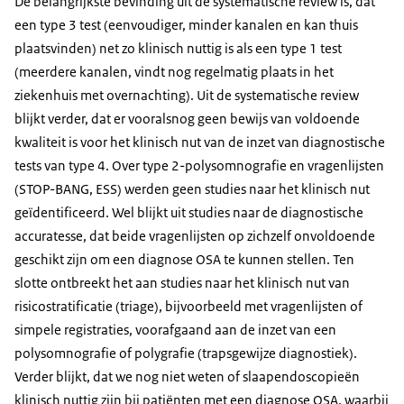
De belangrijkste bevinding uit de systematische review is, dat
een type 3 test (eenvoudiger, minder kanalen en kan thuis
plaatsvinden) net zo klinisch nuttig is als een type 1 test
(meerdere kanalen, vindt nog regelmatig plaats in het
ziekenhuis met overnachting). Uit de systematische review
blijkt verder, dat er vooralsnog geen bewijs van voldoende
kwaliteit is voor het klinisch nut van de inzet van diagnostische
tests van type 4. Over type 2-polysomnografie en vragenlijsten
(STOP-BANG, ESS) werden geen studies naar het klinisch nut
geïdentificeerd. Wel blijkt uit studies naar de diagnostische
accuratesse, dat beide vragenlijsten op zichzelf onvoldoende
geschikt zijn om een diagnose OSA te kunnen stellen. Ten
slotte ontbreekt het aan studies naar het klinisch nut van
risicostratificatie (triage), bijvoorbeeld met vragenlijsten of
simpele registraties, voorafgaand aan de inzet van een
polysomnografie of polygrafie (trapsgewijze diagnostiek).
Verder blijkt, dat we nog niet weten of slaapendoscopieën
klinisch nuttig zijn bij patiënten met een diagnose OSA, waarbij