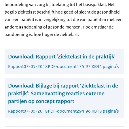
beoordeling van zorg bij toelating tot het basispakket. Het
begrip ziektelast beschrijft hoe goed of slecht de gezondheid
van een patiënt is in vergelijking tot die van patiënten met een
andere aandoening of gezonde mensen. Hoe ernstiger de
aandoening is, hoe hoger de ziektelast.
Download:
Rapport 'Ziektelast in de praktijk'
Rapport
07-05-2018
PDF-document
175.97 KB
34 pagina's
Download:
Bijlage bij rapport ‘Ziektelast in de
praktijk’: Samenvatting reacties externe
partijen op concept rapport
Rapport
07-05-2018
PDF-document
294.96 KB
18 pagina's