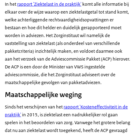
In het
rapport 'Ziektelast in de praktijk'
komt alle informatie bij
elkaar over de wijze waarop een ziektelastgetal tot stand komt,
welke achterliggende rechtvaardigheidsopvattingen er
bestaan en hoe dit helder en duidelijk gerapporteerd moet
worden in adviezen. Het Zorginstituut wil namelijk de
vaststelling van ziektelast (als onderdeel van verschillende
pakketcriteria) inzichtelijk maken, en voldoet daarmee ook
aan het verzoek van de Adviescommissie Pakket (ACP) hierover.
De ACP is een door de Minister van VWS ingestelde
adviescommissie, die het Zorginstituut adviseert over de
maatschappelijke gevolgen van pakketadviezen.
Maatschappelijke weging
Sinds het verschijnen van het
rapport 'Kosteneffectiviteit in de
praktijk'
in 2015, is ziektelast een nadrukkelijker rol gaan
spelen in het beoordelen van zorg. Vanwege het grotere belang
dat nu aan ziektelast wordt toegekend, heeft de ACP gevraagd