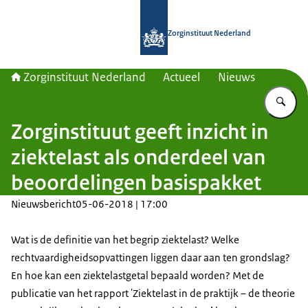
Naar de homepage van Zorginstituut
Zorginstituut Nederland
Zorginstituut Nederland
Actueel
Nieuws
Vu
Zorginstituut geeft inzicht in
ziektelast als onderdeel van
beoordelingen basispakket
Nieuwsbericht
05-06-2018 | 17:00
Wat is de definitie van het begrip ziektelast? Welke
rechtvaardigheidsopvattingen liggen daar aan ten grondslag?
En hoe kan een ziektelastgetal bepaald worden? Met de
publicatie van het rapport 'Ziektelast in de praktijk – de theorie