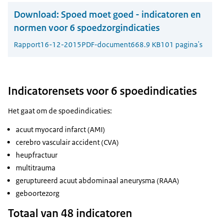
Download:
Spoed moet goed - indicatoren en
normen voor 6 spoedzorgindicaties
Rapport
16-12-2015
PDF-document
668.9 KB
101 pagina's
Indicatorensets voor 6 spoedindicaties
Het gaat om de spoedindicaties:
acuut myocard infarct (AMI)
cerebro vasculair accident (CVA)
heupfractuur
multitrauma
geruptureerd acuut abdominaal aneurysma (RAAA)
geboortezorg
Totaal van 48 indicatoren