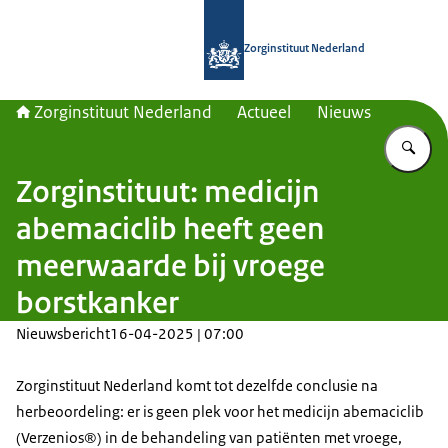
Naar de homepage van Zorginstituut
Zorginstituut Nederland
Zorginstituut Nederland
Actueel
Nieuws
Vu
Zorginstituut: medicijn
abemaciclib heeft geen
meerwaarde bij vroege
borstkanker
Nieuwsbericht
16-04-2025 | 07:00
Zorginstituut Nederland komt tot dezelfde conclusie na
herbeoordeling: er is geen plek voor het medicijn abemaciclib
(Verzenios®) in de behandeling van patiënten met vroege,