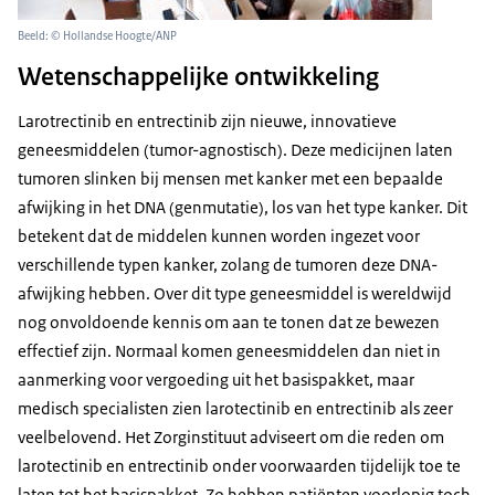
Beeld: © Hollandse Hoogte/ANP
Wetenschappelijke ontwikkeling
Larotrectinib en entrectinib zijn nieuwe, innovatieve
geneesmiddelen (tumor-agnostisch). Deze medicijnen laten
tumoren slinken bij mensen met kanker met een bepaalde
afwijking in het DNA (genmutatie), los van het type kanker. Dit
betekent dat de middelen kunnen worden ingezet voor
verschillende typen kanker, zolang de tumoren deze DNA-
afwijking hebben. Over dit type geneesmiddel is wereldwijd
nog onvoldoende kennis om aan te tonen dat ze bewezen
effectief zijn. Normaal komen geneesmiddelen dan niet in
aanmerking voor vergoeding uit het basispakket, maar
medisch specialisten zien larotectinib en entrectinib als zeer
veelbelovend. Het Zorginstituut adviseert om die reden om
larotectinib en entrectinib onder voorwaarden tijdelijk toe te
laten tot het basispakket. Zo hebben patiënten voorlopig toch