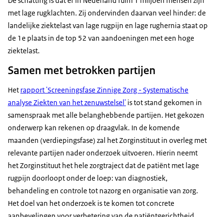
De schatting is dat er in Nederland ruim 1 miljoen mensen zijn
met lage rugklachten. Zij ondervinden daarvan veel hinder: de
landelijke ziektelast van lage rugpijn en lage rughernia staat op
de 1e plaats in de top 52 van aandoeningen met een hoge
ziektelast.
Samen met betrokken partijen
Het
rapport 'Screeningsfase Zinnige Zorg - Systematische
analyse Ziekten van het zenuwstelsel'
is tot stand gekomen in
samenspraak met alle belanghebbende partijen. Het gekozen
onderwerp kan rekenen op draagvlak. In de komende
maanden (verdiepingsfase) zal het Zorginstituut in overleg met
relevante partijen nader onderzoek uitvoeren. Hierin neemt
het Zorginstituut het hele zorgtraject dat de patiënt met lage
rugpijn doorloopt onder de loep: van diagnostiek,
behandeling en controle tot nazorg en organisatie van zorg.
Het doel van het onderzoek is te komen tot concrete
aanbevelingen voor verbetering van de patiëntgerichtheid,