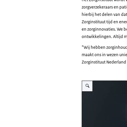
[Maarten Fresz]
zorgverzekeraars en pat
hierbij het delen van da
Op welke manie
Zorginstituut tijd en e
Wij dragen met
en zorginnovaties. We bo
in de zorg zo 
ontwikkelingen. Altijd 
meerdere manie
Wij hebben zorginhoude
kunnen leren m
maakt ons in wezen uniek 
keuzes er zijn 
Zorginstituut Nederland
[Maarten Fresz]
Hoe zijn je col
Vergroot afbeelding Op de fo
Mijn collega's 
ingelichte mens
betreft, heel 
[Saskia Boonzaj
Er is een hele 