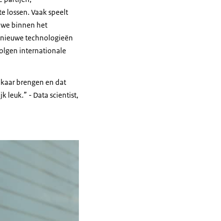
e lossen. Vaak speelt
n we binnen het
n nieuwe technologieën
 dat de informatie
volgen internationale
kan die ook op
sionals van elkaar
elkaar brengen en dat
ormeren over welke
jk leuk.
- Data scientist,
de en hele goed
n waar ik, wat dat
je gelijk eigenlijk