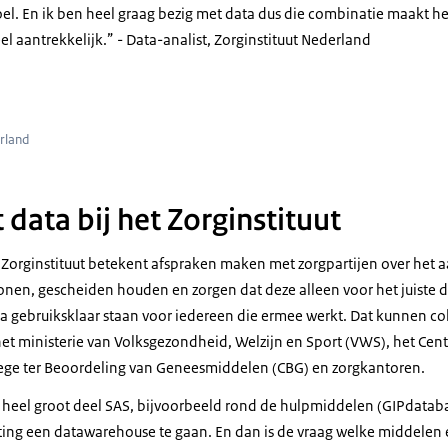
el. En ik ben heel graag bezig met data dus die combinatie maakt he
oor mij data die netjes gestructureerd is. Waarvan je weet wat de kwal
el aantrekkelijk.
- Data-analist, Zorginstituut Nederland
agen nog omheen hangen. Dus data waar je eigenlijk meteen mee aan 
er Flaes]
el zitten 3 vrouwen naast elkaar die op hun laptops kijken.
 mij is volledige data, alleen is dat een beetje een utopie. Maar ik v
rland
 zorg goed geregistreerd wordt, zodat wij ook echt zinnige
 geven.
data bij het Zorginstituut
keholders?
 Zorginstituut betekent afspraken maken met zorgpartijen over het a
a zeggen: heb je even? Eigenlijk iedereen die in de zorg actief is een
nen, gescheiden houden en zorgen dat deze alleen voor het juiste 
a gebruiksklaar staan voor iedereen die ermee werkt. Dat kunnen col
het ministerie van Volksgezondheid, Welzijn en Sport (VWS), het Cen
a]
ollege ter Beoordeling van Geneesmiddelen (CBG) en zorgkantoren.
 per week ben je op kantoor?
 heel groot deel SAS, bijvoorbeeld rond de hulpmiddelen (GIPdata
 met ons team afgesproken dat we in ieder geval de donderdagen o
ting een datawarehouse te gaan. En dan is de vraag welke middelen 