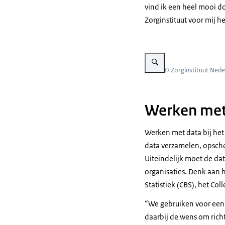
vind ik een heel mooi do
Mooie data is v
Zorginstituut voor mij he
niet teveel vr
[Saskia Boonzaj
Vergroot afbeelding Aan taf
Mooie data voor
Beeld: © Zorginstituut Nede
dat de data van
cijfers kunnen
Werken met 
[Maarten Fresz]
Wie zijn je sta
Werken met data bij het
Nou ik zou bijn
data verzamelen, opscho
ons.
Uiteindelijk moet de dat
organisaties. Denk aan 
[Barry Holwerd
Statistiek (CBS), het C
Hoeveel dagen
We gebruiken voor een
Nou, we hebben
daarbij de wens om rich