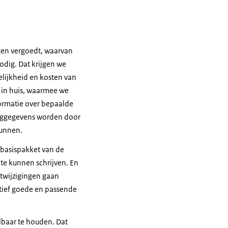
 ook aan crossfit,
ngen vergoedt, waarvan
nodig. Dat krijgen we
elijkheid en kosten van
 in huis, waarmee we
mijn vrije tijd ben
ormatie over bepaalde
orggegevens worden door
kunnen.
 basispakket van de
n te kunnen schrijven. En
twijzigingen gaan
atief goede en passende
lbaar te houden. Dat