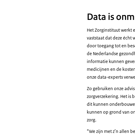
srt
6,9 KB
Wie ben je?
Download
Data is onmi
Ik ben Saskia B
als coach.
Het Zorginstituut werkt
Audiobeschri
vaststaat dat deze écht 
mp3
8,4 MB
[Barry Holwerd
door toegang tot en besc
[Data-analist]
Download
de Nederlandse gezondh
Ik ben Barry Hol
informatie kunnen geven
ik vooral bezig
medicijnen en de kosten
onze data-experts verwe
[Maarten Fresz]
[Beleidsadvis
Zo gebruiken onze advis
zorgverzekering. Het is 
Ik ben Maarten 
dit kunnen onderbouwen 
informatiemana
kunnen op grond van onz
[Barry Holwerd
zorg.
Wat is voor jo
We zijn met z’n allen 