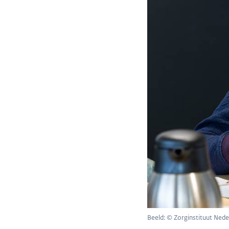
thuis.
[Saskia Boonzaj
Waar ben je tr
Als cijfers naa
dan opgenomen 
trots op.
[Barry Holwerd
Waar ik het mee
VWS mocht versc
dan ben je toch
de juiste info
[Saskia Boonzaj
Verkoop je fun
Beeld: © Zorginstituut Nede