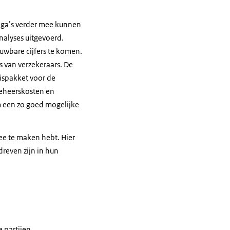
ega’s verder mee kunnen
alyses uitgevoerd.
ie adviseurs zijn of
wbare cijfers te komen.
n meer de
 van verzekeraars. De
l veel
sispakket voor de
Beheerskosten en
om een zo goed mogelijke
 mee te maken hebt. Hier
 de zorg die continu
dreven zijn in hun
t altijd meer
 zit daar het gaat om
 partijen,