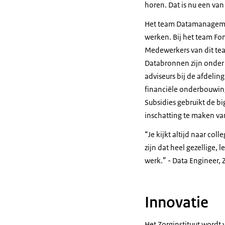
minimaal 1 dag
horen. Dat is nu een van
[Saskia Boonzaj
Het team Datamanagemen
werken. Bij het team F
Ja, we hebben n
Medewerkers van dit te
medisch special
Databronnen zijn onder 
ziekenhuizen, d
adviseurs bij de afdelin
verschillende 
financiële onderbouwin
[Barry Holwerd
Subsidies gebruikt de b
inschatting te maken va
Wat maakt jouw
Je kijkt altijd naar col
Nou, wat mijn 
zijn dat heel gezellige, 
verandert.
werk.
- Data Engineer, 
[Saskia Boonzaj
Dat een vraag no
Innovatie
duiding achter d
mensen en ehm..
Het Zorginstituut wordt