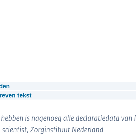
den
t Zorginstituut - Data
reven tekst
33
mp4
523,3 MB
en]
s hebben is nagenoeg alle declaratiedata van
er Flaes]
 scientist, Zorginstituut Nederland