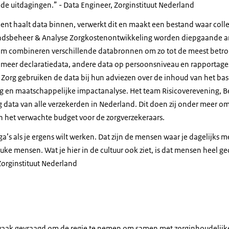
. Ja, en daarnaast hangt het gewoon af van de agenda die ik heb.
 de uitdagingen.
- Data Engineer, Zorginstituut Nederland
er Flaes]
t haalt data binnen, verwerkt dit en maakt een bestand waar coll
ondsbeheer & Analyse Zorgkostenontwikkeling worden diepgaande an
atuurlijk interne stakeholders. Vanuit data werken we met collega's d
am combineren verschillende databronnen om zo tot de meest betrou
ist. Maar ook met stakeholders buiten het Zorginstituut. Dus dat zij
meer declaratiedata, andere data op persoonsniveau en rapportages
e huisartsen, zorgverzekeraars, patiëntenverenigingen, eigenlijk hee
g Zorg gebruiken de data bij hun adviezen over de inhoud van het ba
stakeholders die allemaal met zorg te maken hebben.
g en maatschappelijke impactanalyse. Het team Risicoverevening, 
a]
ig data van alle verzekerden in Nederland. Dit doen zij onder meer 
n het verwachte budget voor de zorgverzekeraars.
 werk uitdagend of interessant?
lega’s als je ergens wilt werken. Dat zijn de mensen waar je dagelijks
werk wel interessant en uitdagend maakt is vooral ook de wereld van
leuke mensen. Wat je hier in de cultuur ook ziet, is dat mensen heel ge
Zorginstituut Nederland
er Flaes]
oit echt rechttoe rechtaan is, er zit altijd een verhaal achter en er zi
an dat je denkt. Dus een cijfer is nooit een cijfer op zich maar altijd
.Ja, dat vind ik wel heel interessant.
 vaak gevraagd om de regie te nemen om samen met zorginhoudelijke