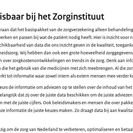
sbaar bij het Zorginstituut
oonzayer-Flaes, data-analist bij het Zorginstituut. En 's avonds doe ik
 eraan dat het basispakket van de zorgverzekering alleen behandeli
jving
werken en passen bij wat de patiënt nodig heeft. Hier is inzicht voor 
a]
hikbaarheid van data die ons inzicht geven in de kwaliteit, toegank
eidszorg. Wij hebben dan ook een grote hoeveelheid zorggegevens
werda. Ik ben 48 jaar. Ik werk al ruim 21 jaar bij het Zorginstituut. In 
 over zorgkostenontwikkelingen en trends in de zorg. Denk aan inf
 in mijn tuin, die vergt de nodige onderhoud.
 die het gebruik van die medicijnen met zich meebrengen. Al die z
rkt tot informatie waar zowel intern als extern mensen mee verder 
eur informatiemanagement]
eurs de informatie om adviezen op te stellen over de inhoud van het
belangrijk dat zij over de juiste data beschikken om de juiste advieze
Fresz. Ik ben 50 jaar. Ik woon in Almere en ik ben beleidsadviseur
met de juiste cijfers. Ook beleidsmakers en mensen die over pakke
gement bij Zorginstituut Nederland.
e informatie de juiste keuzes maken. Zo draagt data bij aan kwalit
a]
u mooie data en waarom?
bezig om de zorg van Nederland te verbeteren, optimaliseren en betaa