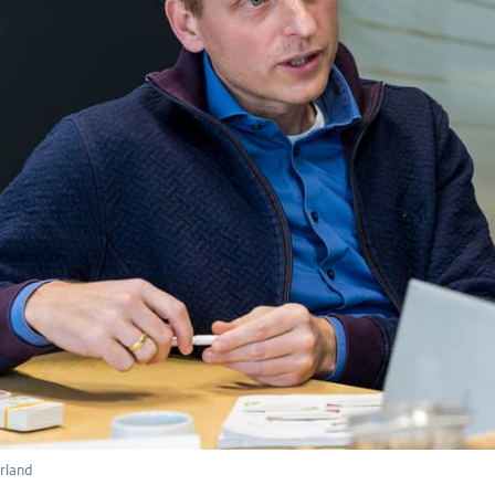
er Flaes]
ots op?
r buiten komen, dus als je heel lang hebt gewerkt aan de analyse en di
in een rapport en daar wordt dan ook echt wat mee gedaan in de pe
a]
st trots op ben is dat ik een keer bij de vaste Kamercommissie voor 
hijnen, in Den Haag. Daar mocht ik vertellen over onze wachtlijstregi
 echt wel een beetje...Eigenlijk, ja, daar doe je het voor, om die me
rmatie zodat zij hun werk heel goed kunnen doen.
er Flaes]
ctie in 20 seconden.
rland