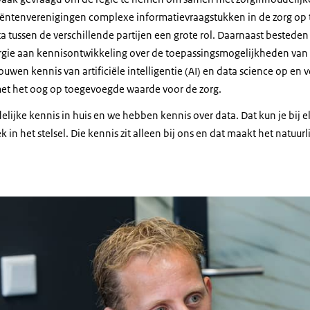
iëntenverenigingen complexe informatievraagstukken in de zorg op t
ta tussen de verschillende partijen een grote rol. Daarnaast bestede
r draag je bij aan passende zorg?
nergie aan kennisontwikkeling over de toepassingsmogelijkheden va
 informatiemanagement bij aan passende zorg door ervoor te zorgen
uwen kennis van artificiële intelligentie (AI) en data science op en 
goed mogelijk kan stromen. En als die informatie goed kan stromen, 
met het oog op toegevoegde waarde voor de zorg.
ren worden gebruikt om tot passende zorg te komen. Omdat profes
lijke kennis in huis en we hebben kennis over data. Dat kun je bij 
et die informatie en cliënten zichzelf zo goed mogelijk kunnen inf
in het stelsel. Die kennis zit alleen bij ons en dat maakt het natuurli
in het kader van passende zorg.
lega's?
to staat een man die aan tafel zit in een overleg.
zijn natuurlijk hartstikke leuk maar het zijn vooral ook hele toegewij
en. Het zijn professionals die precies weten waar ze mee bezig zijn e
graag mee samenwerk.
er Flaes]
open sfeer en we hebben ook een hele ja zorgzame cultuur, dus je voelt 