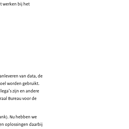
t werken bij het
iteit is en dus waar
de slag kan.
ind het belangrijk
anleveren van data, de
 stakeholder van
doel worden gebruikt.
lega’s zijn en andere
traal Bureau voor de
bank). Nu hebben we
p kantoor zijn. Dus
en oplossingen daarbij