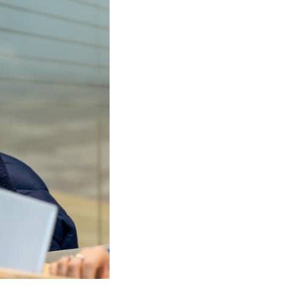
e cijfers worden
rs. Ja, daar ben ik
het ministerie van
stratie. En eh, ja
nsen te voorzien van