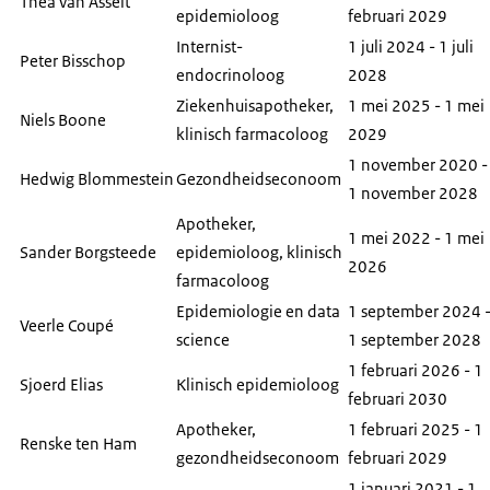
Thea van Asselt
epidemioloog
februari 2029
Internist-
1 juli 2024 - 1 juli
Peter Bisschop
endocrinoloog
2028
Ziekenhuisapotheker,
1 mei 2025 - 1 mei
Niels Boone
klinisch farmacoloog
2029
1 november 2020 -
Hedwig Blommestein
Gezondheidseconoom
1 november 2028
Apotheker,
1 mei 2022 - 1 mei
Sander Borgsteede
epidemioloog, klinisch
2026
farmacoloog
Epidemiologie en
data
1 september 2024 
Veerle Coupé
science
1 september 2028
1 februari 2026 - 1
Sjoerd Elias
Klinisch epidemioloog
februari 2030
Apotheker,
1 februari 2025 - 1
Renske ten Ham
gezondheidseconoom
februari 2029
1 januari 2021 - 1