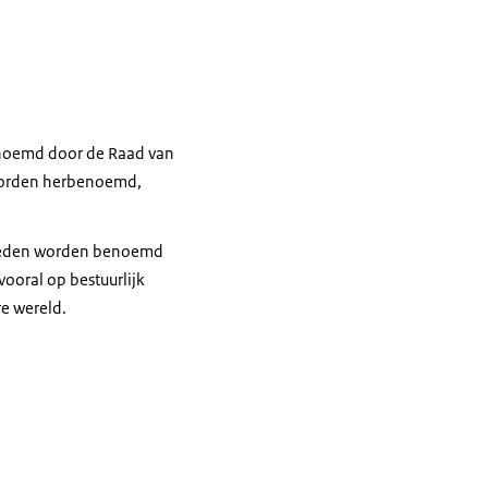
benoemd door de Raad van
r worden herbenoemd,
De leden worden benoemd
vooral op bestuurlijk
re wereld.