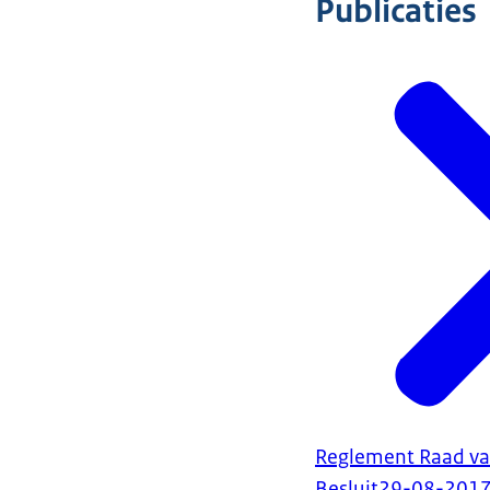
Publicaties
Reglement Raad va
Besluit
29-08-201